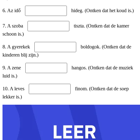
6. Az idő
hideg. (Ontken dat het koud is.)
7. A szoba
tiszta. (Ontken dat de kamer
schoon is.)
8. A gyerekek
boldogok. (Ontken dat de
kinderen blij zijn.)
9. A zene
hangos. (Ontken dat de muziek
luid is.)
10. A leves
finom. (Ontken dat de soep
lekker is.)