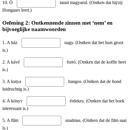
10. Ő
tanul magyarul. (Ontken dat hij/zij
Hongaars leert.)
Oefening 2: Ontkennende zinnen met ‘nem’ en
bijvoeglijke naamwoorden
1. A ház
nagy. (Ontken dat het huis groot
is.)
2. A kávé
forró. (Ontken dat de koffie heet
is.)
3. A kutya
hangos. (Ontken dat de hond
luidruchtig is.)
4. A könyv
érdekes. (Ontken dat het boek
interessant is.)
5. A film
unalmas. (Ontken dat de film saai
is.)