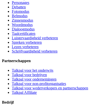
Personages
Debatten
Fotomodus
Belmodus
Zinnenmodus
Woordmodus
Dialoogmodus
Taalcertificaten
Luistervaardigheid verbeteren
Spreken verbeteren
Lezen verbeteren
Schrijfvaardigheid verbeteren
Partnerschappen
Talkpal voor het onderwijs
Talkpal voor bedrijven
Talkpal voor ondernemingen
Talkpal voor non-profitorganisaties
Talkpal voor wederverkopers en partnerschappen
Talkpal Affiliate
Bedrijf