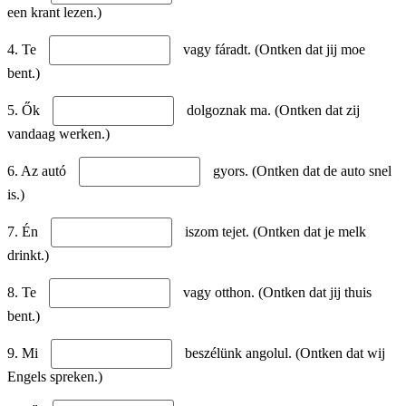
een krant lezen.)
4. Te
vagy fáradt. (Ontken dat jij moe
bent.)
5. Ők
dolgoznak ma. (Ontken dat zij
vandaag werken.)
6. Az autó
gyors. (Ontken dat de auto snel
is.)
7. Én
iszom tejet. (Ontken dat je melk
drinkt.)
8. Te
vagy otthon. (Ontken dat jij thuis
bent.)
9. Mi
beszélünk angolul. (Ontken dat wij
Engels spreken.)