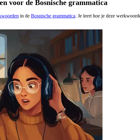
en voor de Bosnische grammatica
rkwoorden
in de
Bosnische grammatica
. Je leert hoe je deze werkwoorde