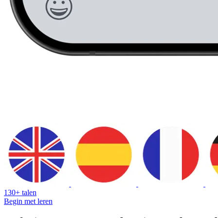
130+ talen
Begin met leren