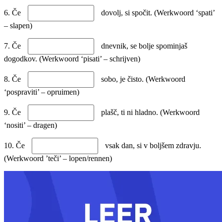
6. Če
dovolj, si spočit. (Werkwoord ‘spati’
– slapen)
7. Če
dnevnik, se bolje spominjaš
dogodkov. (Werkwoord ‘pisati’ – schrijven)
8. Če
sobo, je čisto. (Werkwoord
‘pospraviti’ – opruimen)
9. Če
plašč, ti ni hladno. (Werkwoord
‘nositi’ – dragen)
10. Če
vsak dan, si v boljšem zdravju.
(Werkwoord ’teči’ – lopen/rennen)