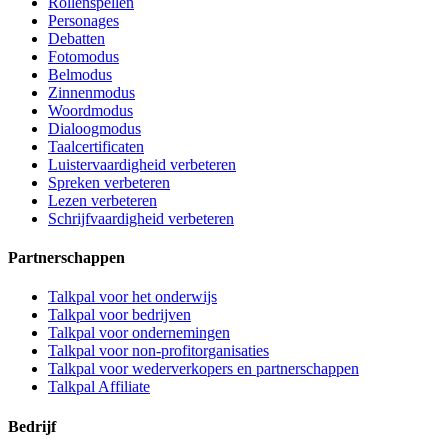
Rollenspellen
Personages
Debatten
Fotomodus
Belmodus
Zinnenmodus
Woordmodus
Dialoogmodus
Taalcertificaten
Luistervaardigheid verbeteren
Spreken verbeteren
Lezen verbeteren
Schrijfvaardigheid verbeteren
Partnerschappen
Talkpal voor het onderwijs
Talkpal voor bedrijven
Talkpal voor ondernemingen
Talkpal voor non-profitorganisaties
Talkpal voor wederverkopers en partnerschappen
Talkpal Affiliate
Bedrijf