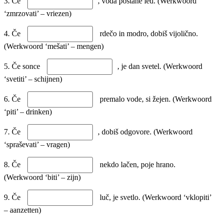
3. Če
, voda postane led. (Werkwoord
‘zmrzovati’ – vriezen)
4. Če
rdečo in modro, dobiš vijolično.
(Werkwoord ‘mešati’ – mengen)
5. Če sonce
, je dan svetel. (Werkwoord
‘svetiti’ – schijnen)
6. Če
premalo vode, si žejen. (Werkwoord
‘piti’ – drinken)
7. Če
, dobiš odgovore. (Werkwoord
‘spraševati’ – vragen)
8. Če
nekdo lačen, poje hrano.
(Werkwoord ‘biti’ – zijn)
9. Če
luč, je svetlo. (Werkwoord ‘vklopiti’
– aanzetten)