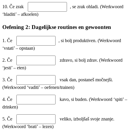
10. Če zrak
, se zrak ohladi. (Werkwoord
‘hladiti’ – afkoelen)
Oefening 2: Dagelijkse routines en gewoonten
1. Če
, si bolj produktiven. (Werkwoord
‘vstati’ – opstaan)
2. Če
zdravo, si bolj zdrav. (Werkwoord
‘jesti’ – eten)
3. Če
vsak dan, postaneš močnejši.
(Werkwoord ‘vaditi’ – oefenen/trainen)
4. Če
kavo, si buden. (Werkwoord ‘spiti’ –
drinken)
5. Če
veliko, izboljšaš svoje znanje.
(Werkwoord ‘brati’ – lezen)