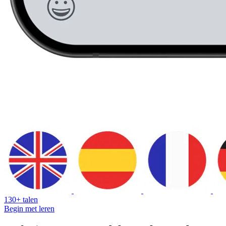
130+ talen
Begin met leren