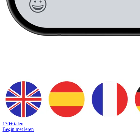
130+ talen
Begin met leren