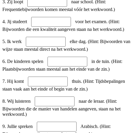
3. Zij loopt
naar school. (Hint:
Frequentiebijwoorden komen meestal vóór het werkwoord.)
4. Jij studeert
voor het examen. (Hint:
Bijwoorden die een kwaliteit aangeven staan na het werkwoord.)
5. Ik werk
elke dag. (Hint: Bijwoorden van
wijze staan meestal direct na het werkwoord.)
6. De kinderen spelen
in de tuin. (Hint:
Plaatsbijwoorden staan meestal aan het einde van de zin.)
7. Hij komt
thuis. (Hint: Tijdsbepalingen
staan vaak aan het einde of begin van de zin.)
8. Wij luisteren
naar de leraar. (Hint:
Bijwoorden die de manier van handelen aangeven, staan na het
werkwoord.)
9. Jullie spreken
Arabisch. (Hint: