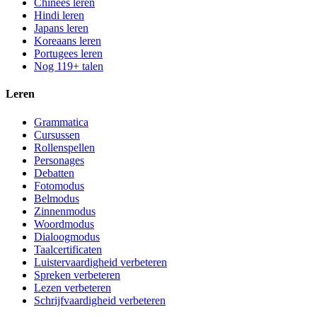
Chinees leren
Hindi leren
Japans leren
Koreaans leren
Portugees leren
Nog 119+ talen
Leren
Grammatica
Cursussen
Rollenspellen
Personages
Debatten
Fotomodus
Belmodus
Zinnenmodus
Woordmodus
Dialoogmodus
Taalcertificaten
Luistervaardigheid verbeteren
Spreken verbeteren
Lezen verbeteren
Schrijfvaardigheid verbeteren