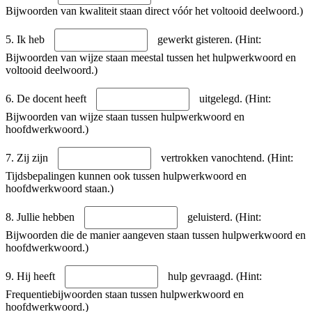
Bijwoorden van kwaliteit staan direct vóór het voltooid deelwoord.)
5. Ik heb
gewerkt gisteren. (Hint:
Bijwoorden van wijze staan meestal tussen het hulpwerkwoord en
voltooid deelwoord.)
6. De docent heeft
uitgelegd. (Hint:
Bijwoorden van wijze staan tussen hulpwerkwoord en
hoofdwerkwoord.)
7. Zij zijn
vertrokken vanochtend. (Hint:
Tijdsbepalingen kunnen ook tussen hulpwerkwoord en
hoofdwerkwoord staan.)
8. Jullie hebben
geluisterd. (Hint:
Bijwoorden die de manier aangeven staan tussen hulpwerkwoord en
hoofdwerkwoord.)
9. Hij heeft
hulp gevraagd. (Hint:
Frequentiebijwoorden staan tussen hulpwerkwoord en
hoofdwerkwoord.)