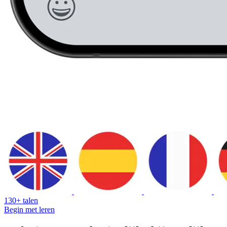
130+ talen
Begin met leren