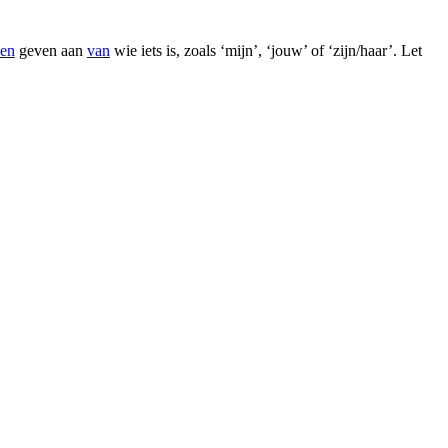
den
geven aan
van
wie iets is, zoals ‘mijn’, ‘jouw’ of ‘zijn/haar’. Let