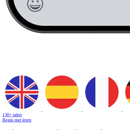
130+ talen
Begin met leren