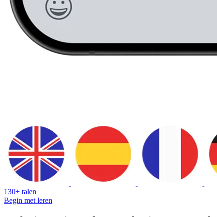
130+ talen
Begin met leren