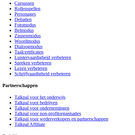
Cursussen
Rollenspellen
Personages
Debatten
Fotomodus
Belmodus
Zinnenmodus
Woordmodus
Dialoogmodus
Taalcertificaten
Luistervaardigheid verbeteren
Spreken verbeteren
Lezen verbeteren
Schrijfvaardigheid verbeteren
Partnerschappen
Talkpal voor het onderwijs
Talkpal voor bedrijven
Talkpal voor ondernemingen
Talkpal voor non-profitorganisaties
Talkpal voor wederverkopers en partnerschappen
Talkpal Affiliate