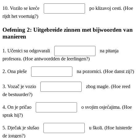
10. Vozilo se kreće
po klizavoj cesti. (Hoe
rijdt het voertuig?)
Oefening 2: Uitgebreide zinnen met bijwoorden van
manieren
1. Učenici su odgovarali
na pitanja
profesora. (Hoe antwoordden de leerlingen?)
2. Ona pleše
na pozornici. (Hoe danst zij?)
3. Vozač je vozio
zbog magle. (Hoe reed
de bestuurder?)
4. On je pričao
o svojim osjećajima. (Hoe
sprak hij?)
5. Dječak je slušao
u školi. (Hoe luisterde
de jongen?)