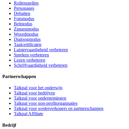
Rollenspellen
Personages
Debatten
Fotomodus
Belmodus
Zinnenmodus
Woordmodus
Dialoogmodus
Taalcertificaten
Luistervaardigheid verbeteren
Spreken verbeteren
Lezen verbeteren
Schrijfvaardigheid verbeteren
Partnerschappen
Talkpal voor het onderwijs
Talkpal voor bedrijven
Talkpal voor ondernemingen
Talkpal voor non-profitorganisaties
Talkpal voor wederverkopers en partnerschappen
Talkpal Affiliate
Bedrijf