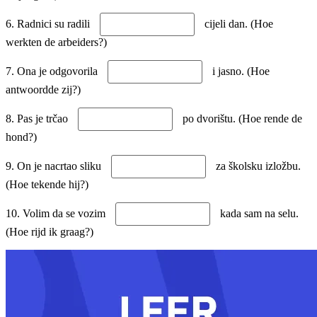
6. Radnici su radili
cijeli dan. (Hoe
werkten de arbeiders?)
7. Ona je odgovorila
i jasno. (Hoe
antwoordde zij?)
8. Pas je trčao
po dvorištu. (Hoe rende de
hond?)
9. On je nacrtao sliku
za školsku izložbu.
(Hoe tekende hij?)
10. Volim da se vozim
kada sam na selu.
(Hoe rijd ik graag?)