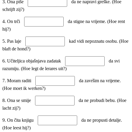
3. Ona piše
da ne napravi greške. (Hoe
schrijft zij?)
4. On trči
da stigne na vrijeme. (Hoe rent
hij?)
5. Pas laje
kad vidi nepoznatu osobu. (Hoe
blaft de hond?)
6. Učiteljica objašnjava zadatak
da svi
razumiju. (Hoe legt de lerares uit?)
7. Moram raditi
da završim na vrijeme.
(Hoe moet ik werken?)
8. Ona se smije
da ne probudi bebu. (Hoe
lacht zij?)
9. On čita knjigu
da ne propusti detalje.
(Hoe leest hij?)