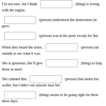
I’m not sure, but I think
(thing) is wrong
with the engine.
(person) understood the instructions he
gave.
(person) was at the party except for Jim.
When they heard the noise,
(person) ran
outside to see what it was.
She is generous; she’ll give
(thing) to help
those in need.
She claimed that
(person) had stolen her
wallet, but I didn’t see anyone near her.
(thing) seems to be going right for them
these days.