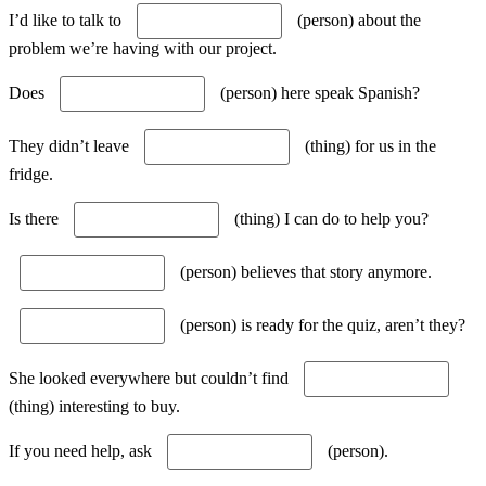
I’d like to talk to
(person) about the
problem we’re having with our project.
Does
(person) here speak Spanish?
They didn’t leave
(thing) for us in the
fridge.
Is there
(thing) I can do to help you?
(person) believes that story anymore.
(person) is ready for the quiz, aren’t they?
She looked everywhere but couldn’t find
(thing) interesting to buy.
If you need help, ask
(person).