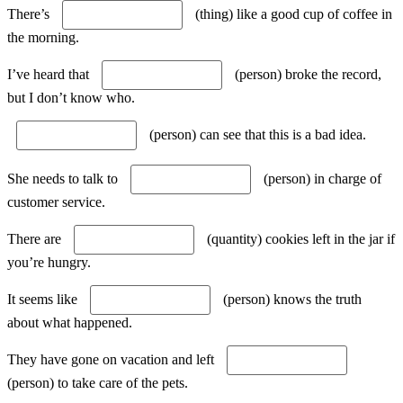
There’s
(thing) like a good cup of coffee in
the morning.
I’ve heard that
(person) broke the record,
but I don’t know who.
(person) can see that this is a bad idea.
She needs to talk to
(person) in charge of
customer service.
There are
(quantity) cookies left in the jar if
you’re hungry.
It seems like
(person) knows the truth
about what happened.
They have gone on vacation and left
(person) to take care of the pets.