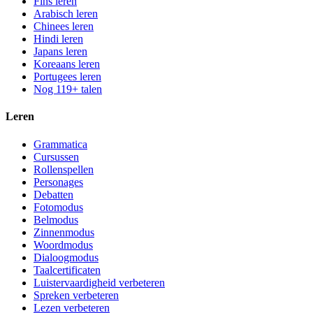
Fins leren
Arabisch leren
Chinees leren
Hindi leren
Japans leren
Koreaans leren
Portugees leren
Nog 119+ talen
Leren
Grammatica
Cursussen
Rollenspellen
Personages
Debatten
Fotomodus
Belmodus
Zinnenmodus
Woordmodus
Dialoogmodus
Taalcertificaten
Luistervaardigheid verbeteren
Spreken verbeteren
Lezen verbeteren