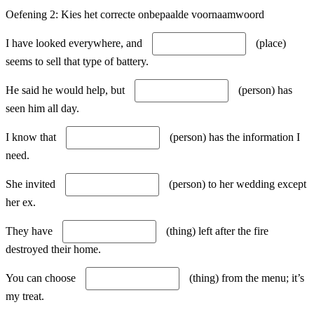
Oefening 2: Kies het correcte onbepaalde voornaamwoord
I have looked everywhere, and
(place)
seems to sell that type of battery.
He said he would help, but
(person) has
seen him all day.
I know that
(person) has the information I
need.
She invited
(person) to her wedding except
her ex.
They have
(thing) left after the fire
destroyed their home.
You can choose
(thing) from the menu; it’s
my treat.