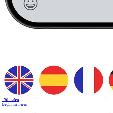
130+ talen
Begin met leren