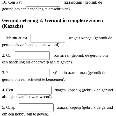
10. Сен хат
жатырсың (gebruik de
gerund om een handeling te omschrijven).
Gerund-oefening 2: Gerund in complexe zinnen
(Kazachs)
1. Менің анам
жақсы көреді (gebruik de
gerund als zelfstandig naamwoord).
2. Ол
тоқтатты (gebruik de gerund om
een handeling als onderwerp aan te geven).
3. Біз
үйреніп жатырмыз (gebruik de
gerund om een activiteit te benoemen).
4. Сен
жақсы көресің (gebruik de gerund
als object van het werkwoord).
5. Олар
жақсы көреді (gebruik de gerund
om een hobby aan te geven).