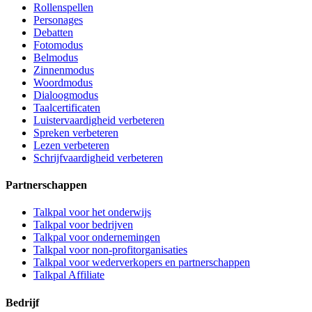
Rollenspellen
Personages
Debatten
Fotomodus
Belmodus
Zinnenmodus
Woordmodus
Dialoogmodus
Taalcertificaten
Luistervaardigheid verbeteren
Spreken verbeteren
Lezen verbeteren
Schrijfvaardigheid verbeteren
Partnerschappen
Talkpal voor het onderwijs
Talkpal voor bedrijven
Talkpal voor ondernemingen
Talkpal voor non-profitorganisaties
Talkpal voor wederverkopers en partnerschappen
Talkpal Affiliate
Bedrijf