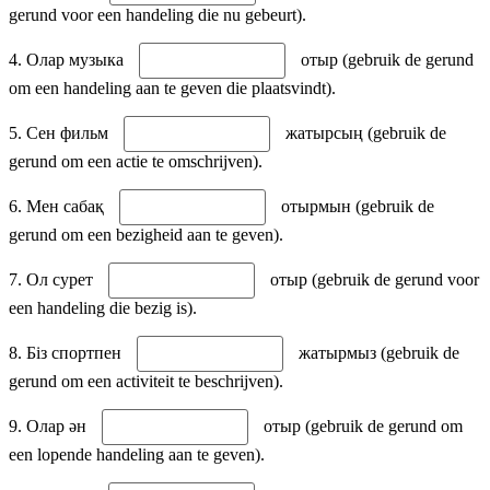
gerund voor een handeling die nu gebeurt).
4. Олар музыка
отыр (gebruik de gerund
om een handeling aan te geven die plaatsvindt).
5. Сен фильм
жатырсың (gebruik de
gerund om een actie te omschrijven).
6. Мен сабақ
отырмын (gebruik de
gerund om een bezigheid aan te geven).
7. Ол сурет
отыр (gebruik de gerund voor
een handeling die bezig is).
8. Біз спортпен
жатырмыз (gebruik de
gerund om een activiteit te beschrijven).
9. Олар ән
отыр (gebruik de gerund om
een lopende handeling aan te geven).