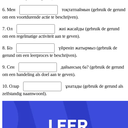
6. Мен
тоқтатпаймын (gebruik de gerund
om een voortdurende actie te beschrijven).
7. Ол
жиі жасайды (gebruik de gerund
om een regelmatige activiteit aan te geven).
8. Біз
үйреніп жатырмыз (gebruik de
gerund om een leerproces te beschrijven).
9. Сен
дайынсың ба? (gebruik de gerund
om een handeling als doel aan te geven).
10. Олар
ұнатады (gebruik de gerund als
zelfstandig naamwoord).