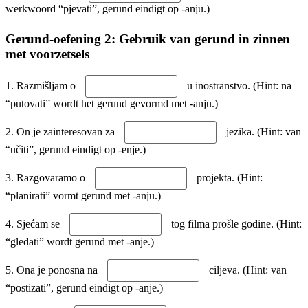
werkwoord “pjevati”, gerund eindigt op -anju.)
Gerund-oefening 2: Gebruik van gerund in zinnen
met voorzetsels
1. Razmišljam o
u inostranstvo. (Hint: na
“putovati” wordt het gerund gevormd met -anju.)
2. On je zainteresovan za
jezika. (Hint: van
“učiti”, gerund eindigt op -enje.)
3. Razgovaramo o
projekta. (Hint:
“planirati” vormt gerund met -anju.)
4. Sjećam se
tog filma prošle godine. (Hint:
“gledati” wordt gerund met -anje.)
5. Ona je ponosna na
ciljeva. (Hint: van
“postizati”, gerund eindigt op -anje.)