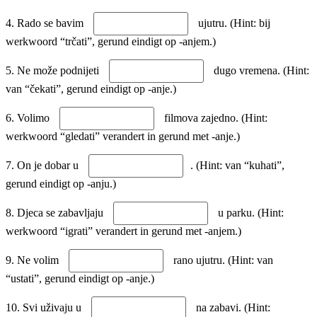
4. Rado se bavim
ujutru. (Hint: bij
werkwoord “trčati”, gerund eindigt op -anjem.)
5. Ne može podnijeti
dugo vremena. (Hint:
van “čekati”, gerund eindigt op -anje.)
6. Volimo
filmova zajedno. (Hint:
werkwoord “gledati” verandert in gerund met -anje.)
7. On je dobar u
. (Hint: van “kuhati”,
gerund eindigt op -anju.)
8. Djeca se zabavljaju
u parku. (Hint:
werkwoord “igrati” verandert in gerund met -anjem.)
9. Ne volim
rano ujutru. (Hint: van
“ustati”, gerund eindigt op -anje.)
10. Svi uživaju u
na zabavi. (Hint: