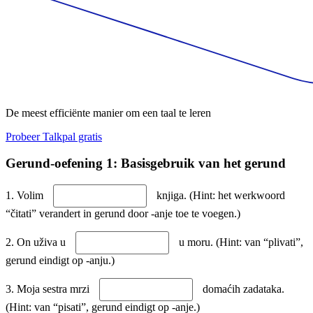
De meest efficiënte manier om een taal te leren
Probeer Talkpal gratis
Gerund-oefening 1: Basisgebruik van het gerund
1. Volim
knjiga. (Hint: het werkwoord
“čitati” verandert in gerund door -anje toe te voegen.)
2. On uživa u
u moru. (Hint: van “plivati”,
gerund eindigt op -anju.)
3. Moja sestra mrzi
domaćih zadataka.
(Hint: van “pisati”, gerund eindigt op -anje.)