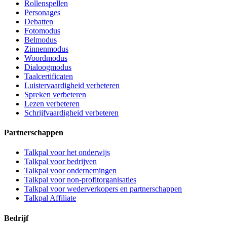
Rollenspellen
Personages
Debatten
Fotomodus
Belmodus
Zinnenmodus
Woordmodus
Dialoogmodus
Taalcertificaten
Luistervaardigheid verbeteren
Spreken verbeteren
Lezen verbeteren
Schrijfvaardigheid verbeteren
Partnerschappen
Talkpal voor het onderwijs
Talkpal voor bedrijven
Talkpal voor ondernemingen
Talkpal voor non-profitorganisaties
Talkpal voor wederverkopers en partnerschappen
Talkpal Affiliate
Bedrijf