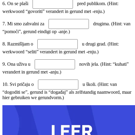
6. On se plaši
pred publikom. (Hint:
werkwoord “govoriti” verandert in gerund met -enju.)
7. Mi smo zahvalni za
drugima. (Hint: van
“pomoći”, gerund eindigt op -anje.)
8. Razmišljam o
u drugi grad. (Hint:
werkwoord “seliti” verandert in gerund met -enju.)
9. Ona uživa u
novih jela. (Hint: “kuhati”
verandert in gerund met -anju.)
10. Svi pričaju o
u školi. (Hint: van
“dogoditi se”, gerund is “događaj” als zelfstandig naamwoord, maar
hier gebruiken we gerundvorm.)