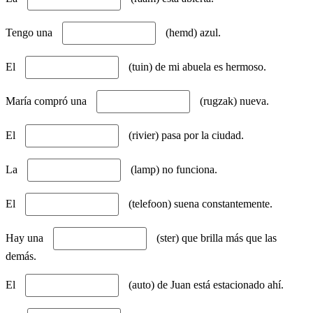
Tengo una
(hemd) azul.
El
(tuin) de mi abuela es hermoso.
María compró una
(rugzak) nueva.
El
(rivier) pasa por la ciudad.
La
(lamp) no funciona.
El
(telefoon) suena constantemente.
Hay una
(ster) que brilla más que las
demás.
El
(auto) de Juan está estacionado ahí.