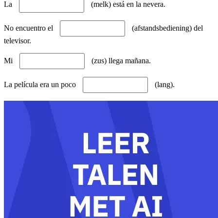
La
(melk) está en la nevera.
No encuentro el
(afstandsbediening) del
televisor.
Mi
(zus) llega mañana.
La película era un poco
(lang).