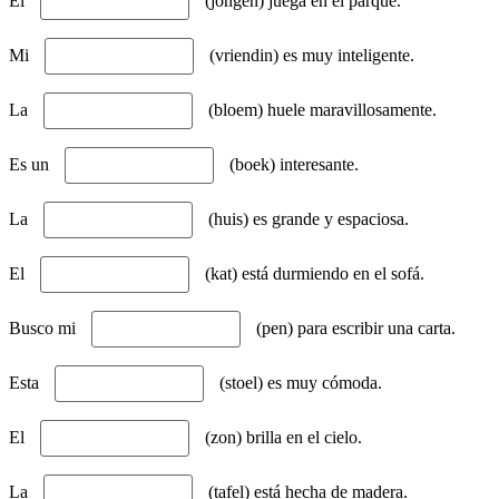
El
(jongen) juega en el parque.
Mi
(vriendin) es muy inteligente.
La
(bloem) huele maravillosamente.
Es un
(boek) interesante.
La
(huis) es grande y espaciosa.
El
(kat) está durmiendo en el sofá.
Busco mi
(pen) para escribir una carta.
Esta
(stoel) es muy cómoda.
El
(zon) brilla en el cielo.
La
(tafel) está hecha de madera.