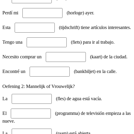
Perdí mi
(horloge) ayer.
Esta
(tijdschrift) tiene artículos interesantes.
Tengo una
(fiets) para ir al trabajo.
Necesito comprar un
(kaart) de la ciudad.
Encontré un
(bankbiljet) en la calle.
Oefening 2: Mannelijk of Vrouwelijk?
La
(fles) de agua está vacía.
El
(programma) de televisión empieza a las
nueve.
La
(raam) está abierta.