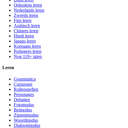
Oekraïens leren
Nederlands leren
Zweeds leren
Fins leren
Arabisch leren
Chinees leren
Hindi leren
Japans leren
Koreaans leren
Portugees leren
Nog 119+ talen
Leren
Grammatica
Cursussen
Rollenspellen
Personages
Debatten
Fotomodus
Belmodus
Zinnenmodus
Woordmodus
Dialoogmodus