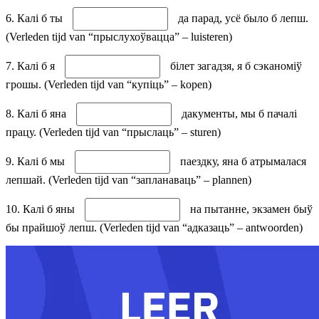
6. Калі б ты
да парад, усё было б лепш.
(Verleden tijd van “прыслухоўвацца” – luisteren)
7. Калі б я
білет загадзя, я б сэканоміў
грошы. (Verleden tijd van “купіць” – kopen)
8. Калі б яна
дакументы, мы б пачалі
працу. (Verleden tijd van “прыслаць” – sturen)
9. Калі б мы
паездку, яна б атрымалася
лепшай. (Verleden tijd van “запланаваць” – plannen)
10. Калі б яны
на пытанне, экзамен быў
бы прайшоў лепш. (Verleden tijd van “адказаць” – antwoorden)