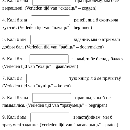
3. Калі б яны
пра праблему, мы б яе
вырашылі. (Verleden tijd van “сказаць” – zeggen)
4. Калі б яна
раней, яна б скончыла
хутчэй. (Verleden tijd van “пачаць” – beginnen)
5. Калі б мы
заданне, мы б атрымалі
добры бал. (Verleden tijd van “рабіць” – doen/maken)
6. Калі б ты
з намі, табе б спадабалася.
(Verleden tijd van “ехаць” – gaan/reizen)
7. Калі б я
тую кнігу, я б яе прачытаў.
(Verleden tijd van “купіць” – kopen)
8. Калі б яны
правілы, яны б не
памыліліся. (Verleden tijd van “зразумець” – begrijpen)
9. Калі б мы
з настаўнікам, мы б
зразумелі заданне. (Verleden tijd van “пагаварыць” – praten)