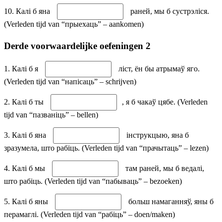
10. Калі б яна
раней, мы б сустрэліся.
(Verleden tijd van “прыехаць” – aankomen)
Derde voorwaardelijke oefeningen 2
1. Калі б я
ліст, ён бы атрымаў яго.
(Verleden tijd van “напісаць” – schrijven)
2. Калі б ты
, я б чакаў цябе. (Verleden
tijd van “пазваніць” – bellen)
3. Калі б яна
інструкцыю, яна б
зразумела, што рабіць. (Verleden tijd van “прачытаць” – lezen)
4. Калі б мы
там раней, мы б ведалі,
што рабіць. (Verleden tijd van “пабываць” – bezoeken)
5. Калі б яны
больш намаганняў, яны б
перамаглі. (Verleden tijd van “рабіць” – doen/maken)