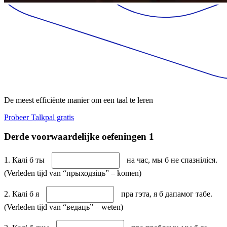
De meest efficiënte manier om een taal te leren
Probeer Talkpal gratis
Derde voorwaardelijke oefeningen 1
1. Калі б ты
на час, мы б не спазніліся.
(Verleden tijd van “прыходзіць” – komen)
2. Калі б я
пра гэта, я б дапамог табе.
(Verleden tijd van “ведаць” – weten)