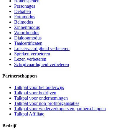
Rollenspellen
Personages
Debatten
Fotomodus
Belmodus
Zinnenmodus
Woordmodus
Dialoogmodus
Taalcertificaten
Luistervaardigheid verbeteren
Spreken verbeteren
Lezen verbeteren
Schrijfvaardigheid verbeteren
Partnerschappen
Talkpal voor het onderwijs
Talkpal voor bedrijven
Talkpal voor ondernemingen
Talkpal voor non-profitorganisaties
Talkpal voor wederverkopers en partnerschappen
Talkpal Affiliate
Bedrijf