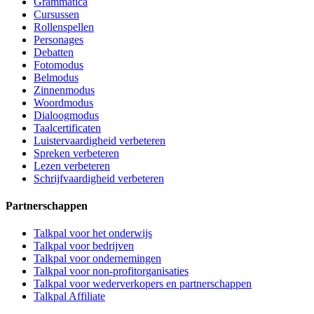
Grammatica
Cursussen
Rollenspellen
Personages
Debatten
Fotomodus
Belmodus
Zinnenmodus
Woordmodus
Dialoogmodus
Taalcertificaten
Luistervaardigheid verbeteren
Spreken verbeteren
Lezen verbeteren
Schrijfvaardigheid verbeteren
Partnerschappen
Talkpal voor het onderwijs
Talkpal voor bedrijven
Talkpal voor ondernemingen
Talkpal voor non-profitorganisaties
Talkpal voor wederverkopers en partnerschappen
Talkpal Affiliate