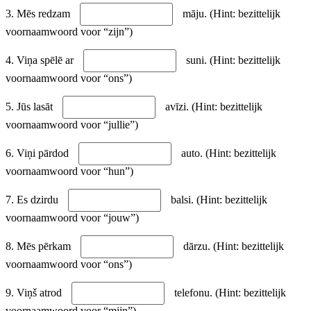
3. Mēs redzam
māju. (Hint: bezittelijk
voornaamwoord voor “zijn”)
4. Viņa spēlē ar
suni. (Hint: bezittelijk
voornaamwoord voor “ons”)
5. Jūs lasāt
avīzi. (Hint: bezittelijk
voornaamwoord voor “jullie”)
6. Viņi pārdod
auto. (Hint: bezittelijk
voornaamwoord voor “hun”)
7. Es dzirdu
balsi. (Hint: bezittelijk
voornaamwoord voor “jouw”)
8. Mēs pērkam
dārzu. (Hint: bezittelijk
voornaamwoord voor “ons”)
9. Viņš atrod
telefonu. (Hint: bezittelijk
voornaamwoord voor “mijn”)