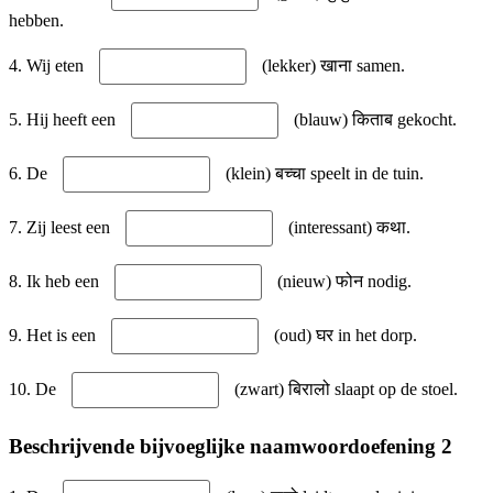
hebben.
4. Wij eten
(lekker) खाना samen.
5. Hij heeft een
(blauw) किताब gekocht.
6. De
(klein) बच्चा speelt in de tuin.
7. Zij leest een
(interessant) कथा.
8. Ik heb een
(nieuw) फोन nodig.
9. Het is een
(oud) घर in het dorp.
10. De
(zwart) बिरालो slaapt op de stoel.
Beschrijvende bijvoeglijke naamwoordoefening 2