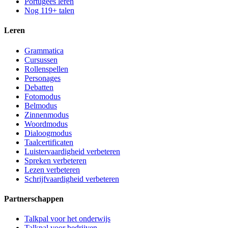
Portugees leren
Nog 119+ talen
Leren
Grammatica
Cursussen
Rollenspellen
Personages
Debatten
Fotomodus
Belmodus
Zinnenmodus
Woordmodus
Dialoogmodus
Taalcertificaten
Luistervaardigheid verbeteren
Spreken verbeteren
Lezen verbeteren
Schrijfvaardigheid verbeteren
Partnerschappen
Talkpal voor het onderwijs
Talkpal voor bedrijven