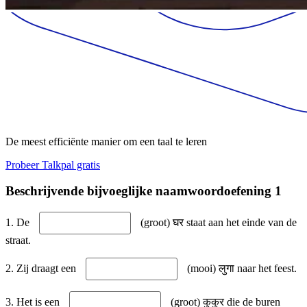
De meest efficiënte manier om een taal te leren
Probeer Talkpal gratis
Beschrijvende bijvoeglijke naamwoordoefening 1
1. De
(groot) घर staat aan het einde van de
straat.
2. Zij draagt een
(mooi) लुगा naar het feest.
3. Het is een
(groot) कुकुर die de buren