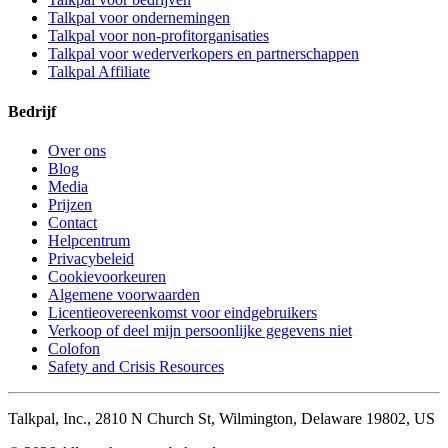
Talkpal voor ondernemingen
Talkpal voor non-profitorganisaties
Talkpal voor wederverkopers en partnerschappen
Talkpal Affiliate
Bedrijf
Over ons
Blog
Media
Prijzen
Contact
Helpcentrum
Privacybeleid
Cookievoorkeuren
Algemene voorwaarden
Licentieovereenkomst voor eindgebruikers
Verkoop of deel mijn persoonlijke gegevens niet
Colofon
Safety and Crisis Resources
Talkpal, Inc., 2810 N Church St, Wilmington, Delaware 19802, US