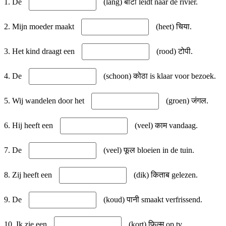
1. De
(lang) बाटो leidt naar de rivier.
2. Mijn moeder maakt
(heet) चिया.
3. Het kind draagt een
(rood) टोपी.
4. De
(schoon) कोठा is klaar voor bezoek.
5. Wij wandelen door het
(groen) जंगल.
6. Hij heeft een
(veel) काम vandaag.
7. De
(veel) फूल bloeien in de tuin.
8. Zij heeft een
(dik) किताब gelezen.
9. De
(koud) पानी smaakt verfrissend.
10. Ik zie een
(kort) फिल्म op tv.