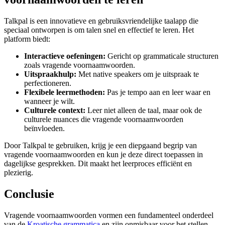
Talkpal is een innovatieve en gebruiksvriendelijke taalapp die
speciaal ontworpen is om talen snel en effectief te leren. Het
platform biedt:
Interactieve oefeningen:
Gericht op grammaticale structuren
zoals vragende voornaamwoorden.
Uitspraakhulp:
Met native speakers om je uitspraak te
perfectioneren.
Flexibele leermethoden:
Pas je tempo aan en leer waar en
wanneer je wilt.
Culturele context:
Leer niet alleen de taal, maar ook de
culturele nuances die vragende voornaamwoorden
beïnvloeden.
Door Talkpal te gebruiken, krijg je een diepgaand begrip van
vragende voornaamwoorden en kun je deze direct toepassen in
dagelijkse gesprekken. Dit maakt het leerproces efficiënt en
plezierig.
Conclusie
Vragende voornaamwoorden vormen een fundamenteel onderdeel
van de
Kroatische grammatica
en zijn onmisbaar voor het stellen