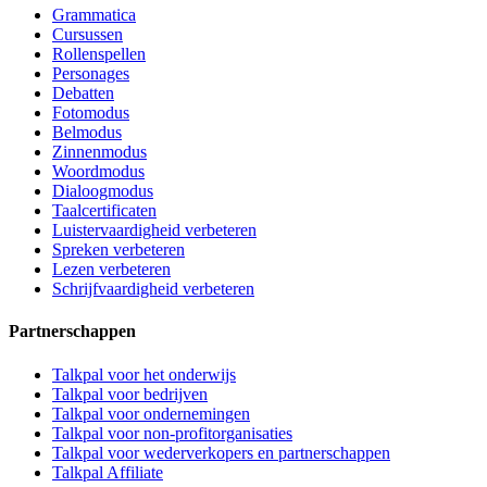
Grammatica
Cursussen
Rollenspellen
Personages
Debatten
Fotomodus
Belmodus
Zinnenmodus
Woordmodus
Dialoogmodus
Taalcertificaten
Luistervaardigheid verbeteren
Spreken verbeteren
Lezen verbeteren
Schrijfvaardigheid verbeteren
Partnerschappen
Talkpal voor het onderwijs
Talkpal voor bedrijven
Talkpal voor ondernemingen
Talkpal voor non-profitorganisaties
Talkpal voor wederverkopers en partnerschappen
Talkpal Affiliate