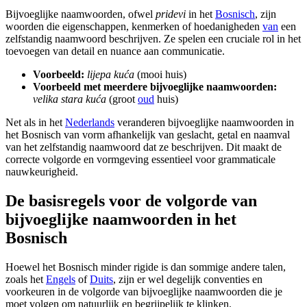
Bijvoeglijke naamwoorden, ofwel
pridevi
in het
Bosnisch
, zijn
woorden die eigenschappen, kenmerken of hoedanigheden
van
een
zelfstandig naamwoord beschrijven. Ze spelen een cruciale rol in het
toevoegen van detail en nuance aan communicatie.
Voorbeeld:
lijepa kuća
(mooi huis)
Voorbeeld met meerdere bijvoeglijke naamwoorden:
velika stara kuća
(groot
oud
huis)
Net als in het
Nederlands
veranderen bijvoeglijke naamwoorden in
het Bosnisch van vorm afhankelijk van geslacht, getal en naamval
van het zelfstandig naamwoord dat ze beschrijven. Dit maakt de
correcte volgorde en vormgeving essentieel voor grammaticale
nauwkeurigheid.
De basisregels voor de volgorde van
bijvoeglijke naamwoorden in het
Bosnisch
Hoewel het Bosnisch minder rigide is dan sommige andere talen,
zoals het
Engels
of
Duits
, zijn er wel degelijk conventies en
voorkeuren in de volgorde van bijvoeglijke naamwoorden die je
moet volgen om natuurlijk en begrijpelijk te klinken.