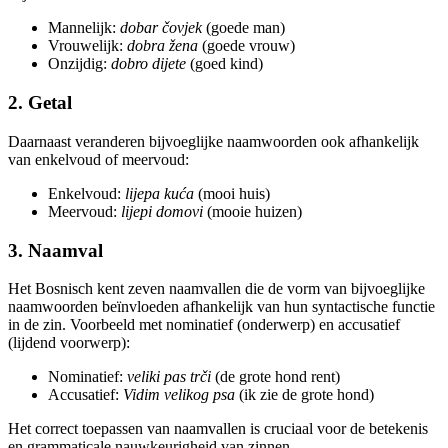
Mannelijk:
dobar čovjek
(goede man)
Vrouwelijk:
dobra žena
(goede vrouw)
Onzijdig:
dobro dijete
(goed kind)
2. Getal
Daarnaast veranderen bijvoeglijke naamwoorden ook afhankelijk
van enkelvoud of meervoud:
Enkelvoud:
lijepa kuća
(mooi huis)
Meervoud:
lijepi domovi
(mooie huizen)
3. Naamval
Het Bosnisch kent zeven naamvallen die de vorm van bijvoeglijke
naamwoorden beïnvloeden afhankelijk van hun syntactische functie
in de zin. Voorbeeld met nominatief (onderwerp) en accusatief
(lijdend voorwerp):
Nominatief:
veliki pas trči
(de grote hond rent)
Accusatief:
Vidim velikog psa
(ik zie de grote hond)
Het correct toepassen van naamvallen is cruciaal voor de betekenis
en grammaticale nauwkeurigheid van zinnen.