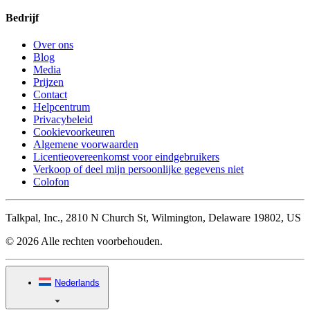
Bedrijf
Over ons
Blog
Media
Prijzen
Contact
Helpcentrum
Privacybeleid
Cookievoorkeuren
Algemene voorwaarden
Licentieovereenkomst voor eindgebruikers
Verkoop of deel mijn persoonlijke gegevens niet
Colofon
Talkpal, Inc., 2810 N Church St, Wilmington, Delaware 19802, US
© 2026 Alle rechten voorbehouden.
Nederlands