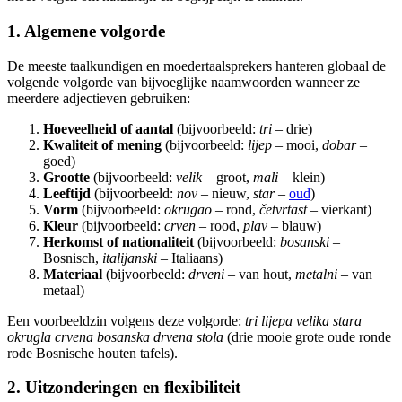
1. Algemene volgorde
De meeste taalkundigen en moedertaalsprekers hanteren globaal de
volgende volgorde van bijvoeglijke naamwoorden wanneer ze
meerdere adjectieven gebruiken:
Hoeveelheid of aantal
(bijvoorbeeld:
tri
– drie)
Kwaliteit of mening
(bijvoorbeeld:
lijep
– mooi,
dobar
–
goed)
Grootte
(bijvoorbeeld:
velik
– groot,
mali
– klein)
Leeftijd
(bijvoorbeeld:
nov
– nieuw,
star
–
oud
)
Vorm
(bijvoorbeeld:
okrugao
– rond,
četvrtast
– vierkant)
Kleur
(bijvoorbeeld:
crven
– rood,
plav
– blauw)
Herkomst of nationaliteit
(bijvoorbeeld:
bosanski
–
Bosnisch,
italijanski
– Italiaans)
Materiaal
(bijvoorbeeld:
drveni
– van hout,
metalni
– van
metaal)
Een voorbeeldzin volgens deze volgorde:
tri lijepa velika stara
okrugla crvena bosanska drvena stola
(drie mooie grote oude ronde
rode Bosnische houten tafels).
2. Uitzonderingen en flexibiliteit