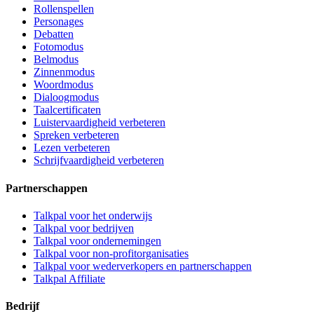
Rollenspellen
Personages
Debatten
Fotomodus
Belmodus
Zinnenmodus
Woordmodus
Dialoogmodus
Taalcertificaten
Luistervaardigheid verbeteren
Spreken verbeteren
Lezen verbeteren
Schrijfvaardigheid verbeteren
Partnerschappen
Talkpal voor het onderwijs
Talkpal voor bedrijven
Talkpal voor ondernemingen
Talkpal voor non-profitorganisaties
Talkpal voor wederverkopers en partnerschappen
Talkpal Affiliate
Bedrijf