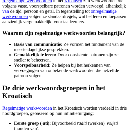
Regelmatige werkwoorden
in het
Kroatisch
zijn werkwoorden die
volgens vaste, voorspelbare patronen worden vervoegd, afhankelijk
van
de tijd, persoon en getal. In tegenstelling tot
onregelmatige
werkwoorden
volgen ze standaardregels, wat het leren en toepassen
aanzienlijk vergemakkelijkt voor taalleerders.
Waarom zijn regelmatige werkwoorden belangrijk?
Basis van communicatie:
Ze vormen het fundament van de
meeste dagelijkse gesprekken.
Gemakkelijk te leren:
Door consistente patronen zijn ze
sneller te beheersen.
Voorspelbaarheid:
Ze helpen bij het herkennen van
vervoegingen van onbekende werkwoorden die hetzelfde
patroon volgen.
De drie werkwoordsgroepen in het
Kroatisch
Regelmatige werkwoorden
in het Kroatisch worden verdeeld in drie
hoofdgroepen, gebaseerd op hun infinitiefuitgang:
Eerste groep (-ati):
Bijvoorbeeld
raditi
(werken),
voljeti
(houden van).