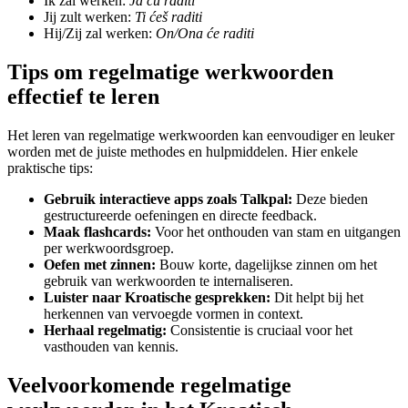
Ik zal werken:
Ja ću raditi
Jij zult werken:
Ti ćeš raditi
Hij/Zij zal werken:
On/Ona će raditi
Tips om regelmatige werkwoorden
effectief te leren
Het leren van regelmatige werkwoorden kan eenvoudiger en leuker
worden met de juiste methodes en hulpmiddelen. Hier enkele
praktische tips:
Gebruik interactieve apps zoals Talkpal:
Deze bieden
gestructureerde oefeningen en directe feedback.
Maak flashcards:
Voor het onthouden van stam en uitgangen
per werkwoordsgroep.
Oefen met zinnen:
Bouw korte, dagelijkse zinnen om het
gebruik van werkwoorden te internaliseren.
Luister naar Kroatische gesprekken:
Dit helpt bij het
herkennen van vervoegde vormen in context.
Herhaal regelmatig:
Consistentie is cruciaal voor het
vasthouden van kennis.
Veelvoorkomende regelmatige