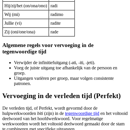
Hij/zij/het (on/ona/ono)
radi
Wij (mi)
radimo
Jullie (vi)
radite
Zij (oni/one/ona)
rade
Algemene regels voor vervoeging in de
tegenwoordige tijd
Verwijder de infinitiefuitgang (-ati, -iti, -jeti).
Voeg de juiste uitgang toe afhankelijk van de persoon en
groep.
Uitgangen variëren per groep, maar volgen consistente
patronen.
Vervoeging in de verleden tijd (Perfekt)
De verleden tijd, of Perfekt, wordt gevormd door de
hulpwerkwoorden
biti
(zijn) in de
tegenwoordige tijd
en het voltooid
deelwoord van het hoofdwerkwoord. Voor regelmatige
werkwoorden wordt het voltooid deelwoord gemaakt door de stam
te combineren met specifieke uitgangen.