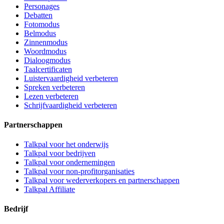
Personages
Debatten
Fotomodus
Belmodus
Zinnenmodus
Woordmodus
Dialoogmodus
Taalcertificaten
Luistervaardigheid verbeteren
Spreken verbeteren
Lezen verbeteren
Schrijfvaardigheid verbeteren
Partnerschappen
Talkpal voor het onderwijs
Talkpal voor bedrijven
Talkpal voor ondernemingen
Talkpal voor non-profitorganisaties
Talkpal voor wederverkopers en partnerschappen
Talkpal Affiliate
Bedrijf