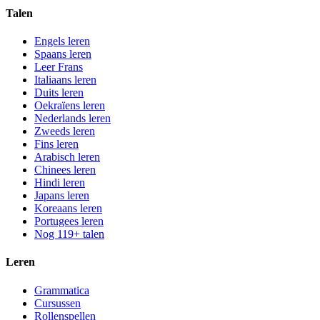
Talen
Engels leren
Spaans leren
Leer Frans
Italiaans leren
Duits leren
Oekraïens leren
Nederlands leren
Zweeds leren
Fins leren
Arabisch leren
Chinees leren
Hindi leren
Japans leren
Koreaans leren
Portugees leren
Nog 119+ talen
Leren
Grammatica
Cursussen
Rollenspellen