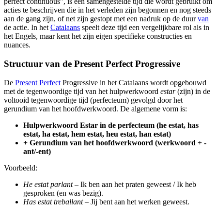
perfect continuous”, is een samengestelde tijd die wordt gebruikt om
acties te beschrijven die in het verleden zijn begonnen en nog steeds
aan de gang zijn, of net zijn gestopt met een nadruk op de duur
van
de actie. In het
Catalaans
speelt deze tijd een vergelijkbare rol als in
het Engels, maar kent het zijn eigen specifieke constructies en
nuances.
Structuur van de Present Perfect Progressive
De
Present Perfect
Progressive in het Catalaans wordt opgebouwd
met de tegenwoordige tijd van het hulpwerkwoord
estar
(zijn) in de
voltooid tegenwoordige tijd (perfecteum) gevolgd door het
gerundium van het hoofdwerkwoord. De algemene vorm is:
Hulpwerkwoord Estar in de perfecteum (he estat, has
estat, ha estat, hem estat, heu estat, han estat)
+ Gerundium van het hoofdwerkwoord (werkwoord + -
ant/-ent)
Voorbeeld:
He estat parlant
– Ik ben aan het praten geweest / Ik heb
gesproken (en was bezig).
Has estat treballant
– Jij bent aan het werken geweest.