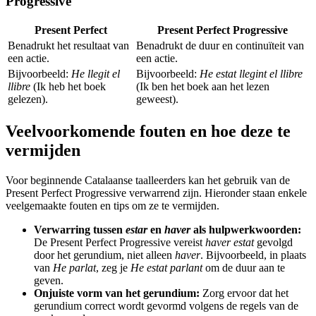
Progressive
Present Perfect
Present Perfect Progressive
Benadrukt het resultaat van
Benadrukt de duur en continuïteit van
een actie.
een actie.
Bijvoorbeeld:
He llegit el
Bijvoorbeeld:
He estat llegint el llibre
llibre
(Ik heb het boek
(Ik ben het boek aan het lezen
gelezen).
geweest).
Veelvoorkomende fouten en hoe deze te
vermijden
Voor beginnende Catalaanse taalleerders kan het gebruik van de
Present Perfect Progressive verwarrend zijn. Hieronder staan enkele
veelgemaakte fouten en tips om ze te vermijden.
Verwarring tussen
estar
en
haver
als hulpwerkwoorden:
De Present Perfect Progressive vereist
haver estat
gevolgd
door het gerundium, niet alleen
haver
. Bijvoorbeeld, in plaats
van
He parlat
, zeg je
He estat parlant
om de duur aan te
geven.
Onjuiste vorm van het gerundium:
Zorg ervoor dat het
gerundium correct wordt gevormd volgens de regels van de