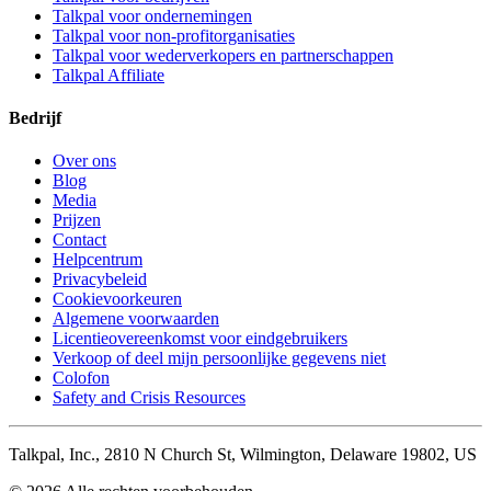
Talkpal voor ondernemingen
Talkpal voor non-profitorganisaties
Talkpal voor wederverkopers en partnerschappen
Talkpal Affiliate
Bedrijf
Over ons
Blog
Media
Prijzen
Contact
Helpcentrum
Privacybeleid
Cookievoorkeuren
Algemene voorwaarden
Licentieovereenkomst voor eindgebruikers
Verkoop of deel mijn persoonlijke gegevens niet
Colofon
Safety and Crisis Resources
Talkpal, Inc., 2810 N Church St, Wilmington, Delaware 19802, US