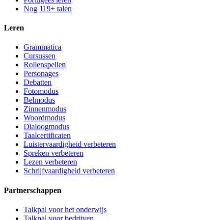
Nog 119+ talen
Leren
Grammatica
Cursussen
Rollenspellen
Personages
Debatten
Fotomodus
Belmodus
Zinnenmodus
Woordmodus
Dialoogmodus
Taalcertificaten
Luistervaardigheid verbeteren
Spreken verbeteren
Lezen verbeteren
Schrijfvaardigheid verbeteren
Partnerschappen
Talkpal voor het onderwijs
Talkpal voor bedrijven