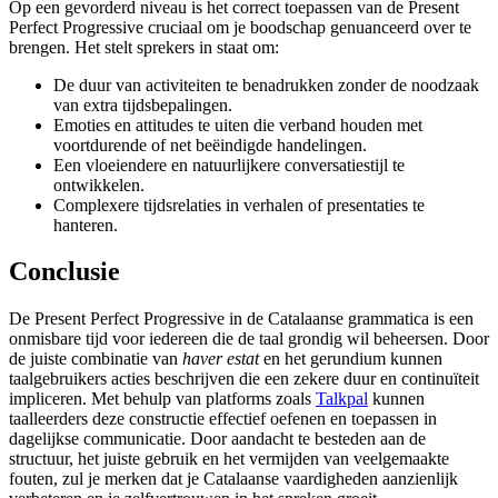
Op een gevorderd niveau is het correct toepassen van de Present
Perfect Progressive cruciaal om je boodschap genuanceerd over te
brengen. Het stelt sprekers in staat om:
De duur van activiteiten te benadrukken zonder de noodzaak
van extra tijdsbepalingen.
Emoties en attitudes te uiten die verband houden met
voortdurende of net beëindigde handelingen.
Een vloeiendere en natuurlijkere conversatiestijl te
ontwikkelen.
Complexere tijdsrelaties in verhalen of presentaties te
hanteren.
Conclusie
De Present Perfect Progressive in de Catalaanse grammatica is een
onmisbare tijd voor iedereen die de taal grondig wil beheersen. Door
de juiste combinatie van
haver estat
en het gerundium kunnen
taalgebruikers acties beschrijven die een zekere duur en continuïteit
impliceren. Met behulp van platforms zoals
Talkpal
kunnen
taalleerders deze constructie effectief oefenen en toepassen in
dagelijkse communicatie. Door aandacht te besteden aan de
structuur, het juiste gebruik en het vermijden van veelgemaakte
fouten, zul je merken dat je Catalaanse vaardigheden aanzienlijk