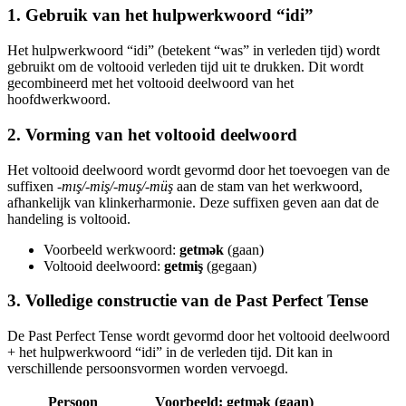
1. Gebruik van het hulpwerkwoord “idi”
Het hulpwerkwoord “idi” (betekent “was” in verleden tijd) wordt
gebruikt om de voltooid verleden tijd uit te drukken. Dit wordt
gecombineerd met het voltooid deelwoord van het
hoofdwerkwoord.
2. Vorming van het voltooid deelwoord
Het voltooid deelwoord wordt gevormd door het toevoegen van de
suffixen
-mış/-miş/-muş/-müş
aan de stam van het werkwoord,
afhankelijk van klinkerharmonie. Deze suffixen geven aan dat de
handeling is voltooid.
Voorbeeld werkwoord:
getmək
(gaan)
Voltooid deelwoord:
getmiş
(gegaan)
3. Volledige constructie van de Past Perfect Tense
De Past Perfect Tense wordt gevormd door het voltooid deelwoord
+ het hulpwerkwoord “idi” in de verleden tijd. Dit kan in
verschillende persoonsvormen worden vervoegd.
Persoon
Voorbeeld: getmək (gaan)