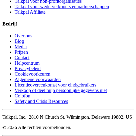
Talkpal voor non-profitorganisaties
Talkpal voor wederverkopers en partnerschappen
Talkpal Affiliate
Bedrijf
Over ons
Blog
Media
Prijzen
Contact
Helpcentrum
Privacybeleid
Cookievoorkeuren
Algemene voorwaarden
Licentieovereenkomst voor eindgebruikers
Verkoop of deel mijn persoonlijke gegevens niet
Colofon
Safety and Crisis Resources
Talkpal, Inc., 2810 N Church St, Wilmington, Delaware 19802, US
© 2026 Alle rechten voorbehouden.