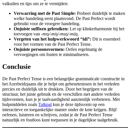
valkuilen en tips om ze te vermijden:
Verwarring met de Past Simple:
Probeer duidelijk te maken
welke handeling eerst plaatsvond. De Past Perfect wordt
gebruikt voor de vroegere handeling.
Onjuiste suffixen gebruiken:
Let op klinkerharmonie bij het
toevoegen van
-mış/-miş/-muş/-müş
.
Vergeten van het hulpwerkwoord “idi”:
Dit is essentieel
voor het vormen van de Past Perfect Tense.
Onjuiste persoonsvormen:
Oefen regelmatig de
vervoegingen om fouten te minimaliseren.
Conclusie
De Past Perfect Tense is een belangrijke grammaticale constructie in
het Azerbeidzjaans die je helpt om gebeurtenissen in het verleden
precies en duidelijk uit te drukken. Door het begrijpen van de
structuur, het juiste gebruik en de verschillen met andere verleden
tijdsvormen, kun je je taalvaardigheid aanzienlijk verbeteren. Met
hulpmiddelen zoals
Talkpal
kun je deze tijdsvorm op een
interactieve en toegankelijke manier onder de knie krijgen. Blijf
oefenen, luisteren en schrijven, zodat je de Past Perfect Tense
natuurlijk en foutloos kunt toepassen in je dagelijkse taalgebruik.