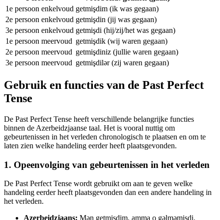
1e persoon enkelvoud
getmişdim (ik was gegaan)
2e persoon enkelvoud
getmişdin (jij was gegaan)
3e persoon enkelvoud
getmişdi (hij/zij/het was gegaan)
1e persoon meervoud
getmişdik (wij waren gegaan)
2e persoon meervoud
getmişdiniz (jullie waren gegaan)
3e persoon meervoud
getmişdilər (zij waren gegaan)
Gebruik en functies van de Past Perfect
Tense
De Past Perfect Tense heeft verschillende belangrijke functies
binnen de Azerbeidzjaanse taal. Het is vooral nuttig om
gebeurtenissen in het verleden chronologisch te plaatsen en om te
laten zien welke handeling eerder heeft plaatsgevonden.
1. Opeenvolging van gebeurtenissen in het verleden
De Past Perfect Tense wordt gebruikt om aan te geven welke
handeling eerder heeft plaatsgevonden dan een andere handeling in
het verleden.
Azerbeidzjaans:
Mən getmişdim, amma o gəlməmişdi.