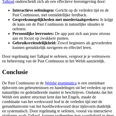
Talkpal
onderscheidt zich als een effectieve leeromgeving door:
Interactieve oefeningen:
Gericht op de verleden tijd en de
Past Continuous, met onmiddellijke feedback.
Gespreksmogelijkheden met moedertaalsprekers:
Je krijgt
de kans om de Past Continuous in natuurlijke situaties te
oefenen.
Persoonlijke leerroutes:
De app past zich aan jouw niveau
aan en focust op zwakkere punten.
Gebruiksvriendelijkheid:
Zowel beginners als gevorderden
kunnen gemakkelijk navigeren en effectief leren.
Door regelmatig met Talkpal te oefenen, vergroot je je vertrouwen
en beheersing van de Past Continuous in het Welsh aanzienlijk.
Conclusie
De Past Continuous in de
Welshe grammatica
is een onmisbare
tijdsvorm om gebeurtenissen en handelingen uit het verleden op een
natuurlijke en gedetailleerde manier te beschrijven. Ondanks dat het
Welsh een andere structuur kent dan het Engels, maakt de
combinatie van het werkwoord
bod
in de verleden tijd met de
gerundiumvorm van het hoofdwerkwoord deze tijdsvorm duidelijk
en systematisch. Door regelmatig te oefenen, vooral via interactieve
platforms zoals Talkpal, kunnen taalleerders hun vaardigheid in deze