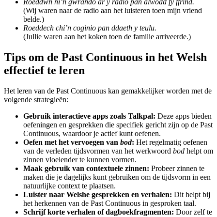
Roeddwn ni’n gwrando ar y radio pan alwodd fy ffrind.
(Wij waren naar de radio aan het luisteren toen mijn vriend
belde.)
Roeddech chi’n coginio pan ddaeth y teulu.
(Jullie waren aan het koken toen de familie arriveerde.)
Tips om de Past Continuous in het Welsh
effectief te leren
Het leren van de Past Continuous kan gemakkelijker worden met de
volgende strategieën:
Gebruik interactieve apps zoals Talkpal:
Deze apps bieden
oefeningen en gesprekken die specifiek gericht zijn op de Past
Continuous, waardoor je actief kunt oefenen.
Oefen met het vervoegen van
bod
:
Het regelmatig oefenen
van de verleden tijdsvormen van het werkwoord
bod
helpt om
zinnen vloeiender te kunnen vormen.
Maak gebruik van contextuele zinnen:
Probeer zinnen te
maken die je dagelijks kunt gebruiken om de tijdsvorm in een
natuurlijke context te plaatsen.
Luister naar Welshe gesprekken en verhalen:
Dit helpt bij
het herkennen van de Past Continuous in gesproken taal.
Schrijf korte verhalen of dagboekfragmenten:
Door zelf te