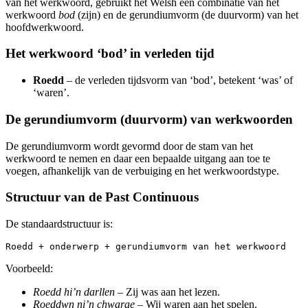
van het werkwoord, gebruikt het Welsh een combinatie van het
werkwoord
bod
(zijn) en de gerundiumvorm (de duurvorm) van het
hoofdwerkwoord.
Het werkwoord ‘bod’ in verleden tijd
Roedd
– de verleden tijdsvorm van ‘bod’, betekent ‘was’ of
‘waren’.
De gerundiumvorm (duurvorm) van werkwoorden
De gerundiumvorm wordt gevormd door de stam van het
werkwoord te nemen en daar een bepaalde uitgang aan toe te
voegen, afhankelijk van de verbuiging en het werkwoordstype.
Structuur van de Past Continuous
De standaardstructuur is:
Roedd + onderwerp + gerundiumvorm van het werkwoord
Voorbeeld:
Roedd hi’n darllen
– Zij was aan het lezen.
Roeddwn ni’n chwarae
– Wij waren aan het spelen.