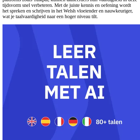
tijdsvorm snel verbeteren. Met de juiste kennis en oefening wordt
het spreken en schrijven in het Welsh vloeiender en nauwkeuriger,
wat je taalvaardigheid naar een hoger niveau tilt.