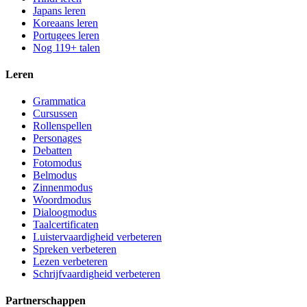
Japans leren
Koreaans leren
Portugees leren
Nog 119+ talen
Leren
Grammatica
Cursussen
Rollenspellen
Personages
Debatten
Fotomodus
Belmodus
Zinnenmodus
Woordmodus
Dialoogmodus
Taalcertificaten
Luistervaardigheid verbeteren
Spreken verbeteren
Lezen verbeteren
Schrijfvaardigheid verbeteren
Partnerschappen