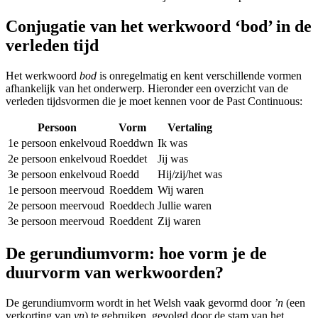
Conjugatie van het werkwoord ‘bod’ in de
verleden tijd
Het werkwoord
bod
is onregelmatig en kent verschillende vormen
afhankelijk van het onderwerp. Hieronder een overzicht van de
verleden tijdsvormen die je moet kennen voor de Past Continuous:
Persoon
Vorm
Vertaling
1e persoon enkelvoud
Roeddwn
Ik was
2e persoon enkelvoud
Roeddet
Jij was
3e persoon enkelvoud
Roedd
Hij/zij/het was
1e persoon meervoud
Roeddem
Wij waren
2e persoon meervoud
Roeddech
Jullie waren
3e persoon meervoud
Roeddent
Zij waren
De gerundiumvorm: hoe vorm je de
duurvorm van werkwoorden?
De gerundiumvorm wordt in het Welsh vaak gevormd door
’n
(een
verkorting van
yn
) te gebruiken, gevolgd door de stam van het