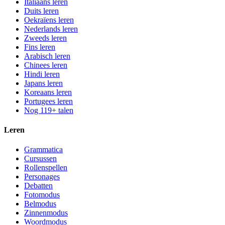
Italiaans leren
Duits leren
Oekraïens leren
Nederlands leren
Zweeds leren
Fins leren
Arabisch leren
Chinees leren
Hindi leren
Japans leren
Koreaans leren
Portugees leren
Nog 119+ talen
Leren
Grammatica
Cursussen
Rollenspellen
Personages
Debatten
Fotomodus
Belmodus
Zinnenmodus
Woordmodus