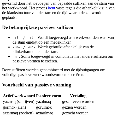
gevormd door het toevoegen van bepaalde suffixen aan de stam van
het werkwoord. Het proces
kent
vaste regels die afhankelijk zijn van
de klankstructuur van de stam en de tijd waarin de zin wordt
geplaatst.
De belangrijkste passieve suffixen
: Wordt toegevoegd aan werkwoorden waarvan
-ıl- / -il-
de stam eindigt op een medeklinker.
: Wordt gebruikt afhankelijk van de
-un- / -ün-
klinkerharmonie in de stam.
: Soms toegevoegd in combinatie met andere suffixen om
-n-
passieve vormen te creëren.
Deze suffixen worden gecombineerd met de tijdsuitgangen om
volledige passieve werkwoordsvormen te creëren.
Voorbeeld van passieve vorming
Actief werkwoord
Passieve vorm
Vertaling
yazmaq (schrijven)
yazılmaq
geschreven worden
görmək (zien)
görülmək
gezien worden
axtarmaq (zoeken)
axtarılmaq
gezocht worden