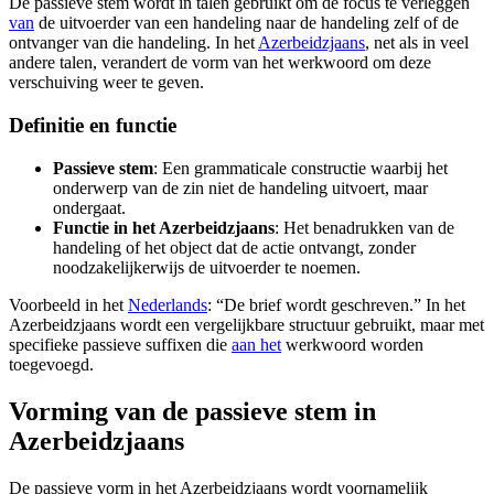
De passieve stem wordt in talen gebruikt om de focus te verleggen
van
de uitvoerder van een handeling naar de handeling zelf of de
ontvanger van die handeling. In het
Azerbeidzjaans
, net als in veel
andere talen, verandert de vorm van het werkwoord om deze
verschuiving weer te geven.
Definitie en functie
Passieve stem
: Een grammaticale constructie waarbij het
onderwerp van de zin niet de handeling uitvoert, maar
ondergaat.
Functie in het Azerbeidzjaans
: Het benadrukken van de
handeling of het object dat de actie ontvangt, zonder
noodzakelijkerwijs de uitvoerder te noemen.
Voorbeeld in het
Nederlands
: “De brief wordt geschreven.” In het
Azerbeidzjaans wordt een vergelijkbare structuur gebruikt, maar met
specifieke passieve suffixen die
aan het
werkwoord worden
toegevoegd.
Vorming van de passieve stem in
Azerbeidzjaans
De passieve vorm in het Azerbeidzjaans wordt voornamelijk