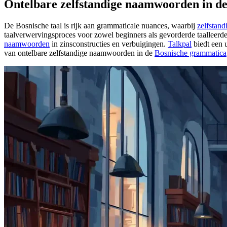
Ontelbare zelfstandige naamwoorden in d
De Bosnische taal is rijk aan grammaticale nuances, waarbij
zelfstan
taalverwervingsproces voor zowel beginners als gevorderde taalleer
naamwoorden
in zinsconstructies en verbuigingen.
Talkpal
biedt een 
van ontelbare zelfstandige naamwoorden in de
Bosnische grammatica