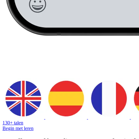
130+ talen
Begin met leren