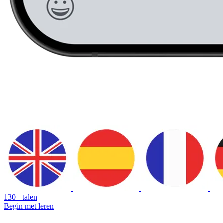
130+ talen
Begin met leren