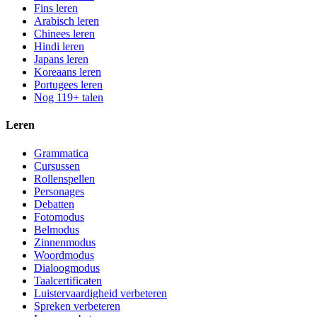
Fins leren
Arabisch leren
Chinees leren
Hindi leren
Japans leren
Koreaans leren
Portugees leren
Nog 119+ talen
Leren
Grammatica
Cursussen
Rollenspellen
Personages
Debatten
Fotomodus
Belmodus
Zinnenmodus
Woordmodus
Dialoogmodus
Taalcertificaten
Luistervaardigheid verbeteren
Spreken verbeteren