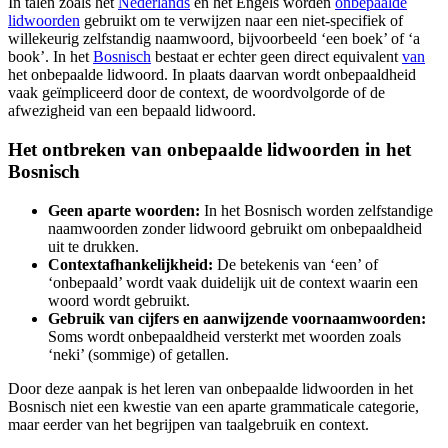
In talen zoals het
Nederlands
en het Engels worden
onbepaalde
lidwoorden
gebruikt om te verwijzen naar een niet-specifiek of
willekeurig zelfstandig naamwoord, bijvoorbeeld ‘een boek’ of ‘a
book’. In het
Bosnisch
bestaat er echter geen direct equivalent
van
het onbepaalde lidwoord. In plaats daarvan wordt onbepaaldheid
vaak geïmpliceerd door de context, de woordvolgorde of de
afwezigheid van een bepaald lidwoord.
Het ontbreken van onbepaalde lidwoorden in het
Bosnisch
Geen aparte woorden:
In het Bosnisch worden zelfstandige
naamwoorden zonder lidwoord gebruikt om onbepaaldheid
uit te drukken.
Contextafhankelijkheid:
De betekenis van ‘een’ of
‘onbepaald’ wordt vaak duidelijk uit de context waarin een
woord wordt gebruikt.
Gebruik van cijfers en aanwijzende voornaamwoorden:
Soms wordt onbepaaldheid versterkt met woorden zoals
‘neki’ (sommige) of getallen.
Door deze aanpak is het leren van onbepaalde lidwoorden in het
Bosnisch niet een kwestie van een aparte grammaticale categorie,
maar eerder van het begrijpen van taalgebruik en context.