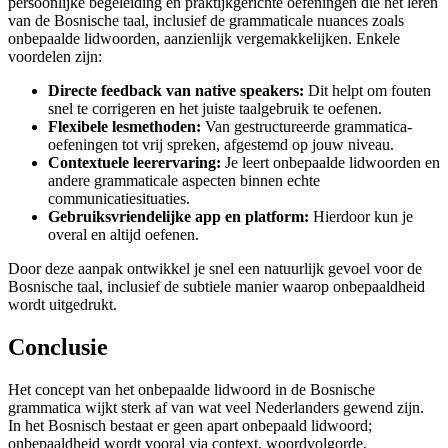
persoonlijke begeleiding en praktijkgerichte oefeningen die het leren
van de Bosnische taal, inclusief de grammaticale nuances zoals
onbepaalde lidwoorden, aanzienlijk vergemakkelijken. Enkele
voordelen zijn:
Directe feedback van native speakers:
Dit helpt om fouten
snel te corrigeren en het juiste taalgebruik te oefenen.
Flexibele lesmethoden:
Van gestructureerde grammatica-
oefeningen tot vrij spreken, afgestemd op jouw niveau.
Contextuele leerervaring:
Je leert onbepaalde lidwoorden en
andere grammaticale aspecten binnen echte
communicatiesituaties.
Gebruiksvriendelijke app en platform:
Hierdoor kun je
overal en altijd oefenen.
Door deze aanpak ontwikkel je snel een natuurlijk gevoel voor de
Bosnische taal, inclusief de subtiele manier waarop onbepaaldheid
wordt uitgedrukt.
Conclusie
Het concept van het onbepaalde lidwoord in de Bosnische
grammatica wijkt sterk af van wat veel Nederlanders gewend zijn.
In het Bosnisch bestaat er geen apart onbepaald lidwoord;
onbepaaldheid wordt vooral via context, woordvolgorde,