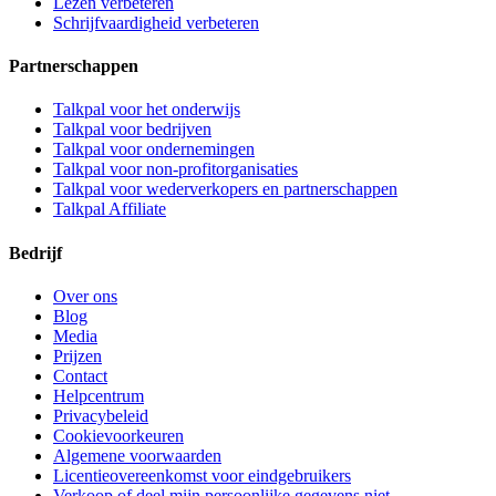
Lezen verbeteren
Schrijfvaardigheid verbeteren
Partnerschappen
Talkpal voor het onderwijs
Talkpal voor bedrijven
Talkpal voor ondernemingen
Talkpal voor non-profitorganisaties
Talkpal voor wederverkopers en partnerschappen
Talkpal Affiliate
Bedrijf
Over ons
Blog
Media
Prijzen
Contact
Helpcentrum
Privacybeleid
Cookievoorkeuren
Algemene voorwaarden
Licentieovereenkomst voor eindgebruikers
Verkoop of deel mijn persoonlijke gegevens niet