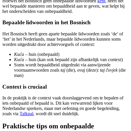
Hoewel het Bosnisch geen onbepaalde lidwoorden
kent
, heeft het
wel bepaalde manieren om bepaaldheid aan te geven, wat helpt bij
het onderscheiden van onbepaaldheid.
Bepaalde lidwoorden in het Bosnisch
Het Bosnisch heeft geen aparte bepaalde lidwoorden zoals ‘de’ of
‘het’ in het Nederlands, maar bepaalde lidwoorden kunnen soms
worden uitgedrukt door achtervoegsels of context:
Kuća
– huis (onbepaald)
Kuća
– huis (kan ook bepaald zijn afhankelijk van context)
Soms wordt bepaaldheid uitgedrukt via aanwijzende
voornaamwoorden zoals
taj
(die),
ovaj
(deze):
taj čovjek
(die
man)
Context is cruciaal
In de praktijk is de context vaak doorslaggevend om te bepalen of
iets onbepaald of bepaald is. Dit kan verwarrend lijken voor
Nederlandse sprekers, maar met oefening en goede begeleiding,
zoals via
Talkpal
, wordt dit snel duidelijk.
Praktische tips om onbepaalde