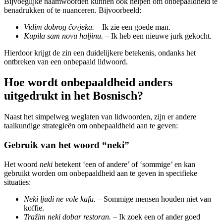
Bijvoeglijke naamwoorden kunnen ook helpen om onbepaaldheid te
benadrukken of te nuanceren. Bijvoorbeeld:
Vidim dobrog čovjeka.
– Ik zie een goede man.
Kupila sam novu haljinu.
– Ik heb een nieuwe jurk gekocht.
Hierdoor krijgt de zin een duidelijkere betekenis, ondanks het
ontbreken van een onbepaald lidwoord.
Hoe wordt onbepaaldheid anders
uitgedrukt in het Bosnisch?
Naast het simpelweg weglaten van lidwoorden, zijn er andere
taalkundige strategieën om onbepaaldheid aan te geven:
Gebruik van het woord “neki”
Het woord
neki
betekent ‘een of andere’ of ‘sommige’ en kan
gebruikt worden om onbepaaldheid aan te geven in specifieke
situaties:
Neki ljudi ne vole kafu.
– Sommige mensen houden niet van
koffie.
Tražim neki dobar restoran.
– Ik zoek een of ander goed