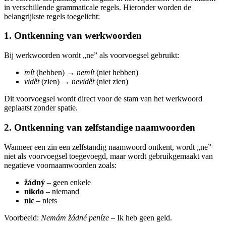
in verschillende grammaticale regels. Hieronder worden de
belangrijkste regels toegelicht:
1. Ontkenning van werkwoorden
Bij werkwoorden wordt „ne” als voorvoegsel gebruikt:
mít
(hebben) →
nemít
(niet hebben)
vidět
(zien) →
nevidět
(niet zien)
Dit voorvoegsel wordt direct voor de stam van het werkwoord
geplaatst zonder spatie.
2. Ontkenning van zelfstandige naamwoorden
Wanneer een zin een zelfstandig naamwoord ontkent, wordt „ne”
niet als voorvoegsel toegevoegd, maar wordt gebruikgemaakt van
negatieve voornaamwoorden zoals:
žádný
– geen enkele
nikdo
– niemand
nic
– niets
Voorbeeld:
Nemám žádné peníze
– Ik heb geen geld.