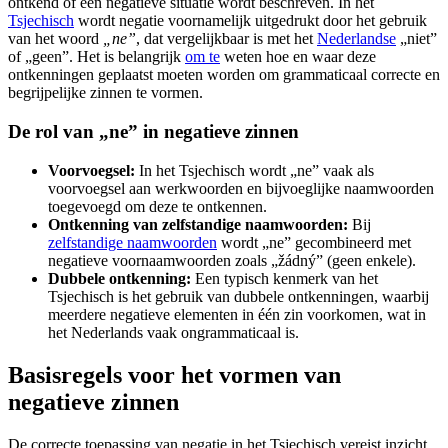
ontkend of een negatieve situatie wordt beschreven. In het
Tsjechisch
wordt negatie voornamelijk uitgedrukt door het gebruik
van het woord
„ne”
, dat vergelijkbaar is met het
Nederlandse
„niet”
of „geen”. Het is belangrijk
om te
weten hoe en waar deze
ontkenningen geplaatst moeten worden om grammaticaal correcte en
begrijpelijke zinnen te vormen.
De rol van „ne” in negatieve zinnen
Voorvoegsel:
In het Tsjechisch wordt „ne” vaak als
voorvoegsel aan werkwoorden en bijvoeglijke naamwoorden
toegevoegd om deze te ontkennen.
Ontkenning van zelfstandige naamwoorden:
Bij
zelfstandige naamwoorden
wordt „ne” gecombineerd met
negatieve voornaamwoorden zoals „žádný” (geen enkele).
Dubbele ontkenning:
Een typisch kenmerk van het
Tsjechisch is het gebruik van dubbele ontkenningen, waarbij
meerdere negatieve elementen in één zin voorkomen, wat in
het Nederlands vaak ongrammaticaal is.
Basisregels voor het vormen van
negatieve zinnen
De correcte toepassing van negatie in het Tsjechisch vereist inzicht