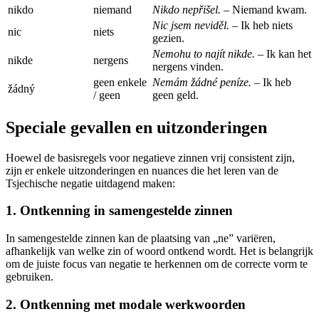
nikdo
niemand
Nikdo nepřišel.
– Niemand kwam.
Nic jsem neviděl.
– Ik heb niets
nic
niets
gezien.
Nemohu to najít nikde.
– Ik kan het
nikde
nergens
nergens vinden.
geen enkele
Nemám žádné peníze.
– Ik heb
žádný
/ geen
geen geld.
Speciale gevallen en uitzonderingen
Hoewel de basisregels voor negatieve zinnen vrij consistent zijn,
zijn er enkele uitzonderingen en nuances die het leren van de
Tsjechische negatie uitdagend maken:
1. Ontkenning in samengestelde zinnen
In samengestelde zinnen kan de plaatsing van „ne” variëren,
afhankelijk van welke zin of woord ontkend wordt. Het is belangrijk
om de juiste focus van negatie te herkennen om de correcte vorm te
gebruiken.
2. Ontkenning met modale werkwoorden