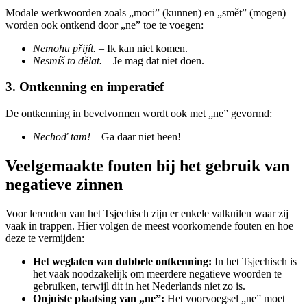
Modale werkwoorden zoals „moci” (kunnen) en „smět” (mogen)
worden ook ontkend door „ne” toe te voegen:
Nemohu přijít.
– Ik kan niet komen.
Nesmíš to dělat.
– Je mag dat niet doen.
3. Ontkenning en imperatief
De ontkenning in bevelvormen wordt ook met „ne” gevormd:
Nechoď tam!
– Ga daar niet heen!
Veelgemaakte fouten bij het gebruik van
negatieve zinnen
Voor lerenden van het Tsjechisch zijn er enkele valkuilen waar zij
vaak in trappen. Hier volgen de meest voorkomende fouten en hoe
deze te vermijden:
Het weglaten van dubbele ontkenning:
In het Tsjechisch is
het vaak noodzakelijk om meerdere negatieve woorden te
gebruiken, terwijl dit in het Nederlands niet zo is.
Onjuiste plaatsing van „ne”:
Het voorvoegsel „ne” moet