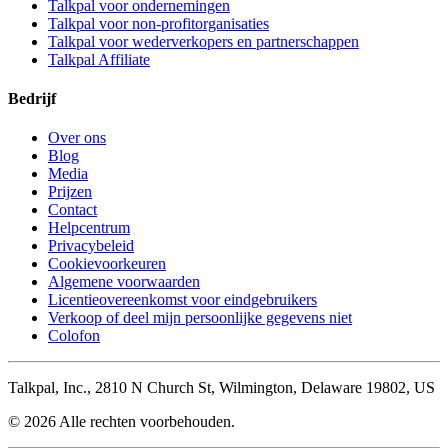
Talkpal voor ondernemingen
Talkpal voor non-profitorganisaties
Talkpal voor wederverkopers en partnerschappen
Talkpal Affiliate
Bedrijf
Over ons
Blog
Media
Prijzen
Contact
Helpcentrum
Privacybeleid
Cookievoorkeuren
Algemene voorwaarden
Licentieovereenkomst voor eindgebruikers
Verkoop of deel mijn persoonlijke gegevens niet
Colofon
Talkpal, Inc., 2810 N Church St, Wilmington, Delaware 19802, US
© 2026 Alle rechten voorbehouden.