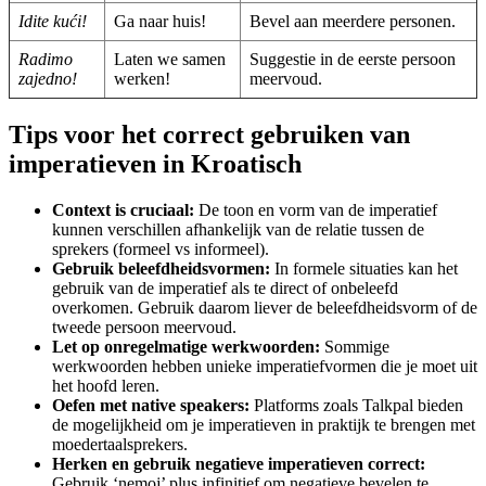
Idite kući!
Ga naar huis!
Bevel aan meerdere personen.
Radimo
Laten we samen
Suggestie in de eerste persoon
zajedno!
werken!
meervoud.
Tips voor het correct gebruiken van
imperatieven in Kroatisch
Context is cruciaal:
De toon en vorm van de imperatief
kunnen verschillen afhankelijk van de relatie tussen de
sprekers (formeel vs informeel).
Gebruik beleefdheidsvormen:
In formele situaties kan het
gebruik van de imperatief als te direct of onbeleefd
overkomen. Gebruik daarom liever de beleefdheidsvorm of de
tweede persoon meervoud.
Let op onregelmatige werkwoorden:
Sommige
werkwoorden hebben unieke imperatiefvormen die je moet uit
het hoofd leren.
Oefen met native speakers:
Platforms zoals Talkpal bieden
de mogelijkheid om je imperatieven in praktijk te brengen met
moedertaalsprekers.
Herken en gebruik negatieve imperatieven correct:
Gebruik ‘nemoj’ plus infinitief om negatieve bevelen te