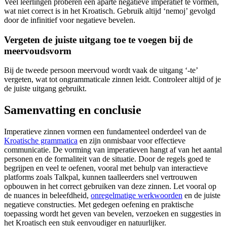
Veel leerlingen proberen een aparte negatieve imperatief te vormen,
wat niet correct is in het Kroatisch. Gebruik altijd ‘nemoj’ gevolgd
door de infinitief voor negatieve bevelen.
Vergeten de juiste uitgang toe te voegen bij de
meervoudsvorm
Bij de tweede persoon meervoud wordt vaak de uitgang ‘-te’
vergeten, wat tot ongrammaticale zinnen leidt. Controleer altijd of je
de juiste uitgang gebruikt.
Samenvatting en conclusie
Imperatieve zinnen vormen een fundamenteel onderdeel van de
Kroatische grammatica
en zijn onmisbaar voor effectieve
communicatie. De vorming van imperatieven hangt af van het aantal
personen en de formaliteit van de situatie. Door de regels goed te
begrijpen en veel te oefenen, vooral met behulp van interactieve
platforms zoals Talkpal, kunnen taalleerders snel vertrouwen
opbouwen in het correct gebruiken van deze zinnen. Let vooral op
de nuances in beleefdheid,
onregelmatige werkwoorden
en de juiste
negatieve constructies. Met gedegen oefening en praktische
toepassing wordt het geven van bevelen, verzoeken en suggesties in
het Kroatisch een stuk eenvoudiger en natuurlijker.