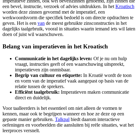
Imperatieve zinnen, ook wel bevelszinnen genoemd, zijn zinnen die
een bevel, instructie, verzoek of advies uitdrukken. In het
Kroatisch
worden deze zinnen gevormd met de imperatief, een
werkwoordsvorm die specifiek bedoeld is om directe opdrachten te
geven. Het is een
van
de meest gebruikte zinsconstructies in het
dagelijks taalgebruik, vooral in situaties waarin iemand iets wil laten
doen of juist wil waarschuwen.
Belang van imperatieven in het Kroatisch
Communicatie in het dagelijks leven:
Of je nu om hulp
vraagt, instructies geeft of een waarschuwing uitspreekt,
imperatieven zijn onmisbaar.
Begrip van cultuur en etiquette:
In Kroatië wordt de toon
en vorm van de imperatief vaak aangepast op basis van de
relatie tussen de sprekers.
Efficiënt taalgebruik:
Imperatieven maken communicatie
direct en duidelijk.
Voor taalleerders is het essentieel om niet alleen de vormen te
kennen, maar ook te begrijpen wanneer en hoe ze deze op een
gepaste manier gebruiken.
Talkpal
biedt daarom interactieve
oefeningen en voorbeelden die aansluiten bij reële situaties, wat het
leerproces versnelt.