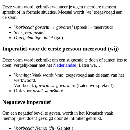
Deze vorm wordt gebruikt wanneer je tegen meerdere mensen
spreekt of in formele situaties. Meestal wordt ‘-te’ toegevoegd aan
de stam.
Voorbeeld:
govoriti
→
govorite!
(spreek! – meervoud)
Schrijven:
pišite!
Onregelmatige:
idite!
(ga!)
Imperatief voor de eerste persoon meervoud (wij)
Deze vorm wordt gebruikt om een suggestie te doen of samen iets te
doen, vergelijkbaar met het
Nederlandse
‘Laten we…’
Vorming:
Vaak wordt ‘-mo’ toegevoegd aan de stam van het
werkwoord.
Voorbeeld:
govoriti
→
govorimo!
(Laten we spreken!)
Ook voor
pisati
→
pišimo!
Negatieve imperatief
Om een negatief bevel te geven, wordt in het Kroatisch vaak
‘nemoj’ (niet doen) gevolgd door de infinitief gebruikt.
Voorbeeld:
Nemoj ići!
(Ga niet!)