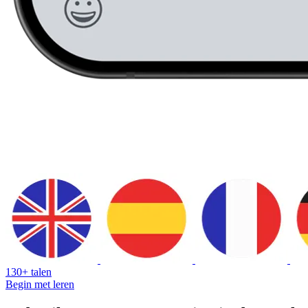
130+ talen
Begin met leren