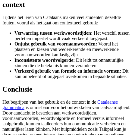
context
Tijdens het leren van Catalaans maken veel studenten dezelfde
fouten, vooral als het gaat om contextueel gebruik:
Verwarring tussen werkwoordstijden:
Het verschil tussen
perfet en imperfet wordt vaak verkeerd toegepast.
Onjuist gebruik van voornaamwoorden:
Vooral het
plaatsen en kiezen van wederkerende en meewerkende
voornaamwoorden kan lastig zijn.
Inconsistente woordvolgorde:
Dit leidt tot onnatuurlijke
zinnen die de betekenis kunnen veranderen.
Verkeerd gebruik van formele en informele vormen:
Dit
kan onbeleefd of ongepast overkomen in bepaalde situaties.
Conclusie
Het begrijpen van het gebruik en de context in de
Catalaanse
grammatica
is onmisbaar voor het ontwikkelen van taalvaardigheid.
Door aandacht te besteden aan werkwoordstijden,
voornaamwoorden, woordvolgorde en formeel versus informeel
taalgebruik, kunnen taalleerders hun communicatie verbeteren en
natuurlijker laten klinken. Met hulpmiddelen zoals Talkpal kun je
deze aspecten op een interactieve en contextuele manier oefenen,