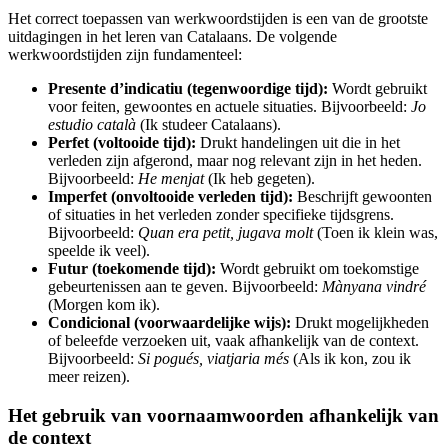
Het correct toepassen van werkwoordstijden is een van de grootste
uitdagingen in het leren van Catalaans. De volgende
werkwoordstijden zijn fundamenteel:
Presente d’indicatiu (tegenwoordige tijd):
Wordt gebruikt
voor feiten, gewoontes en actuele situaties. Bijvoorbeeld:
Jo
estudio català
(Ik studeer Catalaans).
Perfet (voltooide tijd):
Drukt handelingen uit die in het
verleden zijn afgerond, maar nog relevant zijn in het heden.
Bijvoorbeeld:
He menjat
(Ik heb gegeten).
Imperfet (onvoltooide verleden tijd):
Beschrijft gewoonten
of situaties in het verleden zonder specifieke tijdsgrens.
Bijvoorbeeld:
Quan era petit, jugava molt
(Toen ik klein was,
speelde ik veel).
Futur (toekomende tijd):
Wordt gebruikt om toekomstige
gebeurtenissen aan te geven. Bijvoorbeeld:
Mànyana vindré
(Morgen kom ik).
Condicional (voorwaardelijke wijs):
Drukt mogelijkheden
of beleefde verzoeken uit, vaak afhankelijk van de context.
Bijvoorbeeld:
Si pogués, viatjaria més
(Als ik kon, zou ik
meer reizen).
Het gebruik van voornaamwoorden afhankelijk van
de context