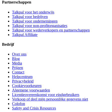
Partnerschappen
Talkpal voor het onderwijs
Talkpal voor bedrijven
Talkpal voor ondernemingen
Talkpal voor non-profitorganisaties
Talkpal voor wederverkopers en partnerschappen
Talkpal Affiliate
Bedrijf
Over ons
Blog
Media
Prijzen
Contact
Helpcentrum
Privacybeleid
Cookievoorkeuren
Algemene voorwaarden
Licentieovereenkomst voor eindgebruikers
Verkoop of deel mijn persoonlijke gegevens niet
Colofon
Safety and Crisis Resources