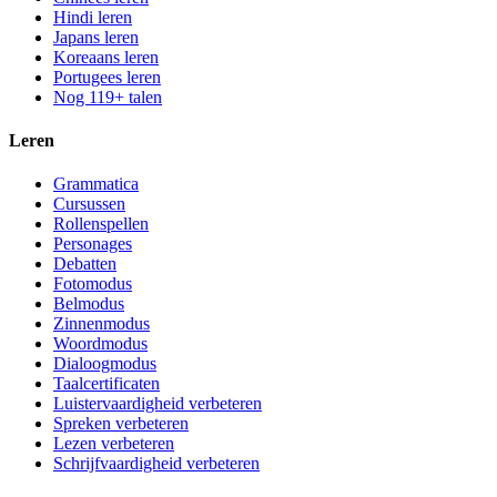
Hindi leren
Japans leren
Koreaans leren
Portugees leren
Nog 119+ talen
Leren
Grammatica
Cursussen
Rollenspellen
Personages
Debatten
Fotomodus
Belmodus
Zinnenmodus
Woordmodus
Dialoogmodus
Taalcertificaten
Luistervaardigheid verbeteren
Spreken verbeteren
Lezen verbeteren
Schrijfvaardigheid verbeteren