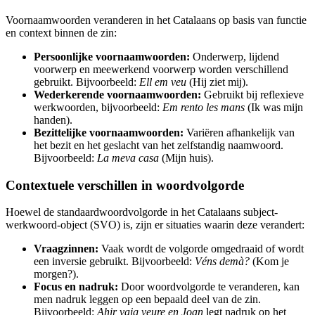
Voornaamwoorden veranderen in het Catalaans op basis van functie
en context binnen de zin:
Persoonlijke voornaamwoorden:
Onderwerp, lijdend
voorwerp en meewerkend voorwerp worden verschillend
gebruikt. Bijvoorbeeld:
Ell em veu
(Hij ziet mij).
Wederkerende voornaamwoorden:
Gebruikt bij reflexieve
werkwoorden, bijvoorbeeld:
Em rento les mans
(Ik was mijn
handen).
Bezittelijke voornaamwoorden:
Variëren afhankelijk van
het bezit en het geslacht van het zelfstandig naamwoord.
Bijvoorbeeld:
La meva casa
(Mijn huis).
Contextuele verschillen in woordvolgorde
Hoewel de standaardwoordvolgorde in het Catalaans subject-
werkwoord-object (SVO) is, zijn er situaties waarin deze verandert:
Vraagzinnen:
Vaak wordt de volgorde omgedraaid of wordt
een inversie gebruikt. Bijvoorbeeld:
Véns demà?
(Kom je
morgen?).
Focus en nadruk:
Door woordvolgorde te veranderen, kan
men nadruk leggen op een bepaald deel van de zin.
Bijvoorbeeld:
Ahir vaig veure en Joan
legt nadruk op het