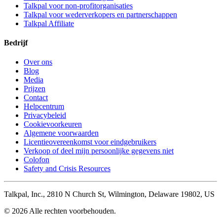
Talkpal voor non-profitorganisaties
Talkpal voor wederverkopers en partnerschappen
Talkpal Affiliate
Bedrijf
Over ons
Blog
Media
Prijzen
Contact
Helpcentrum
Privacybeleid
Cookievoorkeuren
Algemene voorwaarden
Licentieovereenkomst voor eindgebruikers
Verkoop of deel mijn persoonlijke gegevens niet
Colofon
Safety and Crisis Resources
Talkpal, Inc., 2810 N Church St, Wilmington, Delaware 19802, US
© 2026 Alle rechten voorbehouden.