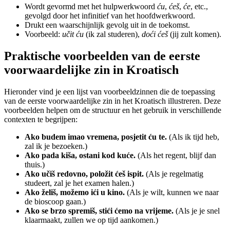
Wordt gevormd met het hulpwerkwoord
ću
,
ćeš
,
će
, etc.,
gevolgd door het infinitief van het hoofdwerkwoord.
Drukt een waarschijnlijk gevolg uit in de toekomst.
Voorbeeld:
učit ću
(ik zal studeren),
doći ćeš
(jij zult komen).
Praktische voorbeelden van de eerste
voorwaardelijke zin in Kroatisch
Hieronder vind je een lijst van voorbeeldzinnen die de toepassing
van de eerste voorwaardelijke zin in het Kroatisch illustreren. Deze
voorbeelden helpen om de structuur en het gebruik in verschillende
contexten te begrijpen:
Ako budem imao vremena, posjetit ću te.
(Als ik tijd heb,
zal ik je bezoeken.)
Ako pada kiša, ostani kod kuće.
(Als het regent, blijf dan
thuis.)
Ako učiš redovno, položit ćeš ispit.
(Als je regelmatig
studeert, zal je het examen halen.)
Ako želiš, možemo ići u kino.
(Als je wilt, kunnen we naar
de bioscoop gaan.)
Ako se brzo spremiš, stići ćemo na vrijeme.
(Als je je snel
klaarmaakt, zullen we op tijd aankomen.)