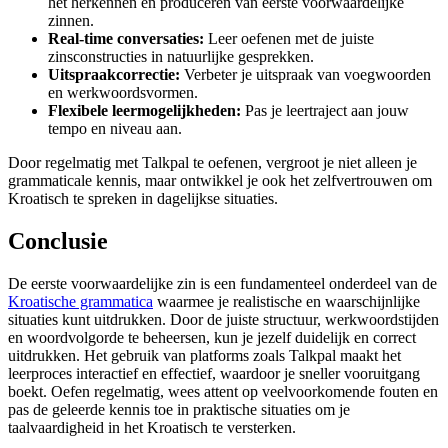
het herkennen en produceren van eerste voorwaardelijke
zinnen.
Real-time conversaties:
Leer oefenen met de juiste
zinsconstructies in natuurlijke gesprekken.
Uitspraakcorrectie:
Verbeter je uitspraak van voegwoorden
en werkwoordsvormen.
Flexibele leermogelijkheden:
Pas je leertraject aan jouw
tempo en niveau aan.
Door regelmatig met Talkpal te oefenen, vergroot je niet alleen je
grammaticale kennis, maar ontwikkel je ook het zelfvertrouwen om
Kroatisch te spreken in dagelijkse situaties.
Conclusie
De eerste voorwaardelijke zin is een fundamenteel onderdeel van de
Kroatische grammatica
waarmee je realistische en waarschijnlijke
situaties kunt uitdrukken. Door de juiste structuur, werkwoordstijden
en woordvolgorde te beheersen, kun je jezelf duidelijk en correct
uitdrukken. Het gebruik van platforms zoals Talkpal maakt het
leerproces interactief en effectief, waardoor je sneller vooruitgang
boekt. Oefen regelmatig, wees attent op veelvoorkomende fouten en
pas de geleerde kennis toe in praktische situaties om je
taalvaardigheid in het Kroatisch te versterken.