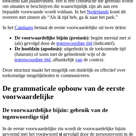
toekomst kan plaatsvinden. Het is een constructie die gebruikt wordt
om situaties te beschrijven die waarschijnlijk zijn als aan een
bepaalde voorwaarde wordt voldaan. In het
Nederlands
komt dit
overeen met zinnen als “Als ik tijd heb, ga ik naar het park.”
In het
Catalaans
bestaat de eerste voorwaardelijke uit twee delen:
De voorwaardelijke bijzin (protasis)
: begint meestal met
si
(als) gevolgd door de
tegenwoordige tijd
(indicatief).
De hoofdzin (apodosis)
: uitgedrukt in de toekomende tijd
(futurum) of soms met de gebiedende wijs of de
tegenwoordige tijd
, afhankelijk
van
de context.
Deze structuur maakt het mogelijk om duidelijk en effectief over
toekomstige mogelijkheden te communiceren.
De grammaticale opbouw van de eerste
voorwaardelijke
De voorwaardelijke bijzin: gebruik van de
tegenwoordige tijd
In de eerste voorwaardelijke zin wordt de voorwaardelijke bijzin
gevormd met het voegwoord
si
gevolgd door de persoonsvorm in de