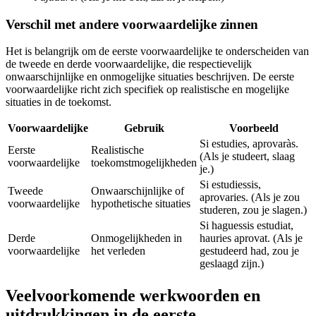
Verschil met andere voorwaardelijke zinnen
Het is belangrijk om de eerste voorwaardelijke te onderscheiden van
de tweede en derde voorwaardelijke, die respectievelijk
onwaarschijnlijke en onmogelijke situaties beschrijven. De eerste
voorwaardelijke richt zich specifiek op realistische en mogelijke
situaties in de toekomst.
Voorwaardelijke
Gebruik
Voorbeeld
Si estudies, aprovaràs.
Eerste
Realistische
(Als je studeert, slaag
voorwaardelijke
toekomstmogelijkheden
je.)
Si estudiessis,
Tweede
Onwaarschijnlijke of
aprovaries. (Als je zou
voorwaardelijke
hypothetische situaties
studeren, zou je slagen.)
Si haguessis estudiat,
Derde
Onmogelijkheden in
hauries aprovat. (Als je
voorwaardelijke
het verleden
gestudeerd had, zou je
geslaagd zijn.)
Veelvoorkomende werkwoorden en
uitdrukkingen in de eerste