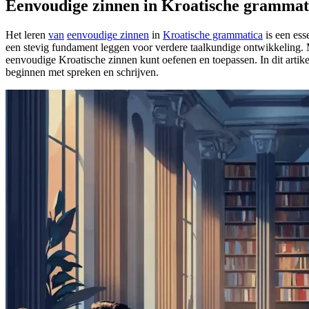
Eenvoudige zinnen in Kroatische grammat
Het leren
van
eenvoudige zinnen
in
Kroatische grammatica
is een ess
een stevig fundament leggen voor verdere taalkundige ontwikkeling.
eenvoudige Kroatische zinnen kunt oefenen en toepassen. In dit artik
beginnen met spreken en schrijven.