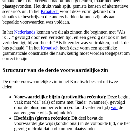
situatie die in het verleden had kunnen gebeuren, maar niet heeft
plaatsgevonden. Het drukt vaak spijt, gemiste kansen of alternatieve
scenario’s uit. In het
Kroatisch
wordt deze vorm gebruikt om
situaties te beschrijven die anders hadden kunnen zijn als aan
bepaalde voorwaarden was voldaan.
In het
Nederlands
kennen we dit als zinnen die beginnen met “Als
ik …” gevolgd door een verleden tijd, en een gevolg dat ook in het
verleden ligt, bijvoorbeeld: “Als ik eerder was vertrokken, had ik de
bus gehaald.” In het
Kroatisch
heeft deze vorm een specifieke
grammaticale constructie die nauwkeurig moet worden toegepast om
correct te zijn.
Structuur van de derde voorwaardelijke zin
De derde voorwaardelijke zin in het Kroatisch bestaat uit twee
delen:
Voorwaardelijke bijzin (protivnička rečenica)
: Deze begint
vaak met “da” (als) of soms met “kada” (wanneer), gevolgd
door de plusquamperfectum (voltooid verleden tijd)
van
de
aanvoegende wijs (konjunktiv).
Hoofdzijn (glavna rečenica)
: Dit deel bevat de
voorwaardelijke wijs (kondicional) in de voltooide tijd, die het
gevolg uitdrukt dat had kunnen plaatsvinden.