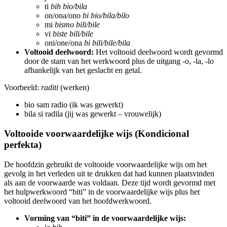
ti
bih bio/bila
on/ona/ono
bi bio/bila/bilo
mi
bismo bili/bile
vi
biste bili/bile
oni/one/ona
bi bili/bile/bila
Voltooid deelwoord:
Het voltooid deelwoord wordt gevormd
door de stam van het werkwoord plus de uitgang -o, -la, -lo
afhankelijk van het geslacht en getal.
Voorbeeld:
raditi
(werken)
bio sam radio (ik was gewerkt)
bila si radila (jij was gewerkt – vrouwelijk)
Voltooide voorwaardelijke wijs (Kondicional
perfekta)
De hoofdzin gebruikt de voltooide voorwaardelijke wijs om het
gevolg in het verleden uit te drukken dat had kunnen plaatsvinden
als aan de voorwaarde was voldaan. Deze tijd wordt gevormd met
het hulpwerkwoord “biti” in de voorwaardelijke wijs plus het
voltooid deelwoord van het hoofdwerkwoord.
Vorming van “biti” in de voorwaardelijke wijs: