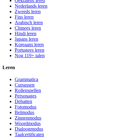
Oekraïens leren
Nederlands leren
Zweeds leren
Fins leren
Arabisch leren
Chinees leren
Hindi leren
Japans leren
Koreaans leren
Portugees leren
Nog 119+ talen
Leren
Grammatica
Cursussen
Rollenspellen
Personages
Debatten
Fotomodus
Belmodus
Zinnenmodus
Woordmodus
Dialoogmodus
Taalcertificaten