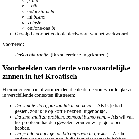
ja
bih
ti
bih
on/ona/ono
bi
mi
bismo
vi
biste
oni/one/ona
bi
Gevolgd door het voltooid deelwoord van het werkwoord
Voorbeeld:
Došao bih ranije.
(Ik zou eerder zijn gekomen.)
Voorbeelden van derde voorwaardelijke
zinnen in het Kroatisch
Hieronder een aantal voorbeelden die de derde voorwaardelijke zin
in verschillende contexten illustreren:
Da sam te vidio, pozvao bih te na kavu.
– Als ik je had
gezien, zou ik je op koffie hebben uitgenodigd.
Da smo znali za problem, pomogli bismo vam.
– Als wij van
het probleem hadden geweten, zouden wij je geholpen
hebben.
Da je bilo drugačije, ne bih napravio tu grešku.
– Als het