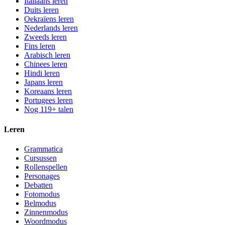
Italiaans leren
Duits leren
Oekraïens leren
Nederlands leren
Zweeds leren
Fins leren
Arabisch leren
Chinees leren
Hindi leren
Japans leren
Koreaans leren
Portugees leren
Nog 119+ talen
Leren
Grammatica
Cursussen
Rollenspellen
Personages
Debatten
Fotomodus
Belmodus
Zinnenmodus
Woordmodus