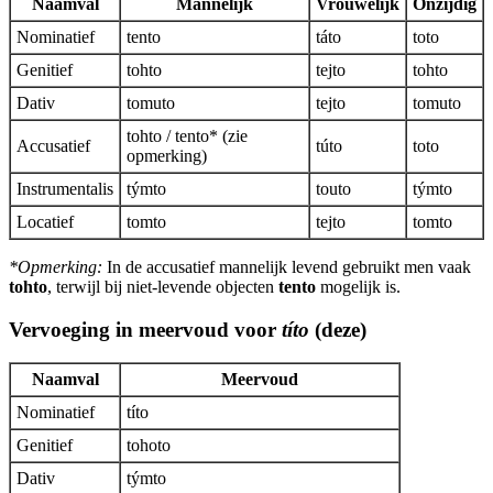
Naamval
Mannelijk
Vrouwelijk
Onzijdig
Nominatief
tento
táto
toto
Genitief
tohto
tejto
tohto
Dativ
tomuto
tejto
tomuto
tohto / tento* (zie
Accusatief
túto
toto
opmerking)
Instrumentalis
týmto
touto
týmto
Locatief
tomto
tejto
tomto
*Opmerking:
In de accusatief mannelijk levend gebruikt men vaak
tohto
, terwijl bij niet-levende objecten
tento
mogelijk is.
Vervoeging in meervoud voor
títo
(deze)
Naamval
Meervoud
Nominatief
títo
Genitief
tohoto
Dativ
týmto