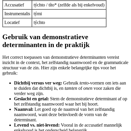
Accusatief
týchto / títo* (zelfde als bij enkelvoud)
Instrumentalis
tými
Locatief
týchto
Gebruik van demonstratieve
determinanten in de praktijk
Het correct toepassen van demonstratieve determinanten vereist
inzicht in de context, het zelfstandig naamwoord en de grammaticale
structuur van de zin. Hier zijn enkele belangrijke tips voor het
gebruik:
Dichtbij versus ver weg:
Gebruik
tento
-vormen om iets aan
te duiden dat dichtbij is, en
tamten
of
onen
voor zaken die
verder weg zijn.
Geslacht en getal:
Stem de demonstratieve determinant af op
het zelfstandig naamwoord waar het bij hoort.
Naamval:
Let goed op de naamval van het zelfstandig
naamwoord, want deze beïnvloedt de vorm van de
determinant.
Levend vs. niet-levend:
Vooral in de accusatief mannelijk
enkelvoud is het onderscheid belangrijk.