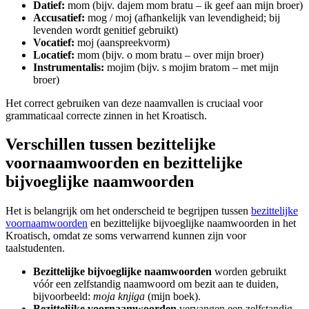
Datief:
mom (bijv. dajem mom bratu – ik geef aan mijn broer)
Accusatief:
mog / moj (afhankelijk van levendigheid; bij
levenden wordt genitief gebruikt)
Vocatief:
moj (aanspreekvorm)
Locatief:
mom (bijv. o mom bratu – over mijn broer)
Instrumentalis:
mojim (bijv. s mojim bratom – met mijn
broer)
Het correct gebruiken van deze naamvallen is cruciaal voor
grammaticaal correcte zinnen in het Kroatisch.
Verschillen tussen bezittelijke
voornaamwoorden en bezittelijke
bijvoeglijke naamwoorden
Het is belangrijk om het onderscheid te begrijpen tussen
bezittelijke
voornaamwoorden
en bezittelijke bijvoeglijke naamwoorden in het
Kroatisch, omdat ze soms verwarrend kunnen zijn voor
taalstudenten.
Bezittelijke bijvoeglijke naamwoorden
worden gebruikt
vóór een zelfstandig naamwoord om bezit aan te duiden,
bijvoorbeeld:
moja knjiga
(mijn boek).
Bezittelijke voornaamwoorden
vervangen een zelfstandig