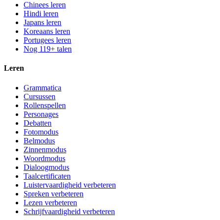
Chinees leren
Hindi leren
Japans leren
Koreaans leren
Portugees leren
Nog 119+ talen
Leren
Grammatica
Cursussen
Rollenspellen
Personages
Debatten
Fotomodus
Belmodus
Zinnenmodus
Woordmodus
Dialoogmodus
Taalcertificaten
Luistervaardigheid verbeteren
Spreken verbeteren
Lezen verbeteren
Schrijfvaardigheid verbeteren