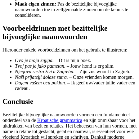
Maak eigen zinnen:
Pas de bezittelijke bijvoeglijke
naamwoorden toe in zelfgemaakte zinnen om de kennis te
consolideren.
Voorbeeldzinnen met bezittelijke
bijvoeglijke naamwoorden
Hieronder enkele voorbeeldzinnen om het gebruik te illustreren:
Ovo je moja knjiga.
– Dit is mijn boek.
Tvoj pas je jako pametan.
– Jouw hond is erg slim.
Njegova sestra živi u Zagrebu.
– Zijn zus woont in Zagreb.
Naši prijatelji dolaze sutra.
– Onze vrienden komen morgen.
Dajem vašem ocu poklon.
– Ik geef uw/vader jullie vader een
cadeau.
Conclusie
Bezittelijke bijvoeglijke naamwoorden vormen een fundamenteel
onderdeel van de
Kroatische grammatica
en zijn onmisbaar voor het
uitdrukken van bezit en relaties. Het beheersen van hun vormen, met
name in relatie tot geslacht, getal en naamval, is essentieel voor wie
vloeiend Kroatisch wil spreken en schrijven. Dankzij moderne