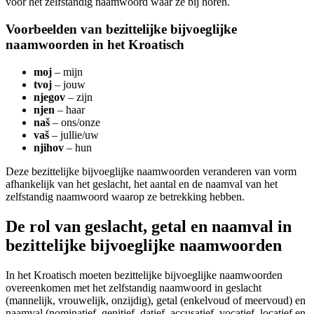
voor het zelfstandig naamwoord waar ze bij horen.
Voorbeelden van bezittelijke bijvoeglijke
naamwoorden in het Kroatisch
moj
– mijn
tvoj
– jouw
njegov
– zijn
njen
– haar
naš
– ons/onze
vaš
– jullie/uw
njihov
– hun
Deze bezittelijke bijvoeglijke naamwoorden veranderen van vorm
afhankelijk van het geslacht, het aantal en de naamval van het
zelfstandig naamwoord waarop ze betrekking hebben.
De rol van geslacht, getal en naamval in
bezittelijke bijvoeglijke naamwoorden
In het Kroatisch moeten bezittelijke bijvoeglijke naamwoorden
overeenkomen met het zelfstandig naamwoord in geslacht
(mannelijk, vrouwelijk, onzijdig), getal (enkelvoud of meervoud) en
naamval (nominatief, genitief, datief, accusatief, vocatief, locatief en