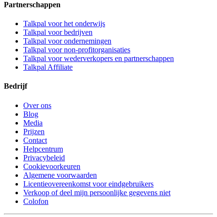
Partnerschappen
Talkpal voor het onderwijs
Talkpal voor bedrijven
Talkpal voor ondernemingen
Talkpal voor non-profitorganisaties
Talkpal voor wederverkopers en partnerschappen
Talkpal Affiliate
Bedrijf
Over ons
Blog
Media
Prijzen
Contact
Helpcentrum
Privacybeleid
Cookievoorkeuren
Algemene voorwaarden
Licentieovereenkomst voor eindgebruikers
Verkoop of deel mijn persoonlijke gegevens niet
Colofon