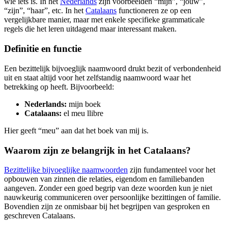
wie iets is. In het
Nederlands
zijn voorbeelden “mijn”, “jouw”,
“zijn”, “haar”, etc. In het
Catalaans
functioneren ze op een
vergelijkbare manier, maar met enkele specifieke grammaticale
regels die het leren uitdagend maar interessant maken.
Definitie en functie
Een bezittelijk bijvoeglijk naamwoord drukt bezit of verbondenheid
uit en staat altijd voor het zelfstandig naamwoord waar het
betrekking op heeft. Bijvoorbeeld:
Nederlands:
mijn boek
Catalaans:
el meu llibre
Hier geeft “meu” aan dat het boek van mij is.
Waarom zijn ze belangrijk in het Catalaans?
Bezittelijke bijvoeglijke naamwoorden
zijn fundamenteel voor het
opbouwen van zinnen die relaties, eigendom en familiebanden
aangeven. Zonder een goed begrip van deze woorden kun je niet
nauwkeurig communiceren over persoonlijke bezittingen of familie.
Bovendien zijn ze onmisbaar bij het begrijpen van gesproken en
geschreven Catalaans.