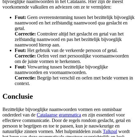
bijvoeglijke naamwoorden in het Catalaans. Hier zijn de meest
voorkomende valkuilen en adviezen om ze te vermijden:
Fout:
Geen overeenstemming tussen het bezittelijk bijvoeglijk
naamwoord en het zelfstandig naamwoord qua geslacht en
getal.
Correctie:
Controleer altijd het geslacht en getal van het
zelfstandig naamwoord en pas het bezittelijk bijvoeglijk
naamwoord hierop aan.
Fout:
Het gebruik van de verkeerde persoon of getal.
Correctie:
Oefen veel met persoonlijke voornaamwoorden
om de juiste vormen te herkennen.
Fout:
Verwarring tussen bezittelijke bijvoeglijke
naamwoorden en voornaamwoorden.
Correctie:
Begrijp het verschil en oefen met beide vormen in
context.
Conclusie
Bezittelijke bijvoeglijke naamwoorden vormen een onmisbaar
onderdeel van de
Catalaanse grammatica
en zijn essentieel voor
effectieve communicatie. Door de regels rondom geslacht, getal en
persoon te begrijpen en toe te passen, kun je nauwkeurige en
natuurlijke zinnen vormen. Met hulpmiddelen zoals
Talkpal
wordt
het leren van deze grammaticale structuur overzichtelijk en leuk,