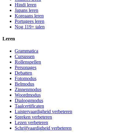
Hindi leren
Japans leren
Koreaans leren
Portugees leren
Nog 119+ talen
Leren
Grammatica
Cursussen
Rollenspellen
Personages
Debatten
Fotomodus
Belmodus
Zinnenmodus
Woordmodus
Dialoogmodus
Taalcertificaten
Luistervaardigheid verbeteren
Spreken verbeteren
Lezen verbeteren
Schrijfvaardigheid verbeteren