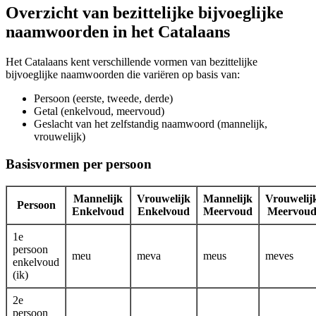
Overzicht van bezittelijke bijvoeglijke
naamwoorden in het Catalaans
Het Catalaans kent verschillende vormen van bezittelijke
bijvoeglijke naamwoorden die variëren op basis van:
Persoon (eerste, tweede, derde)
Getal (enkelvoud, meervoud)
Geslacht van het zelfstandig naamwoord (mannelijk,
vrouwelijk)
Basisvormen per persoon
Mannelijk
Vrouwelijk
Mannelijk
Vrouwelij
Persoon
Enkelvoud
Enkelvoud
Meervoud
Meervou
1e
persoon
meu
meva
meus
meves
enkelvoud
(ik)
2e
persoon