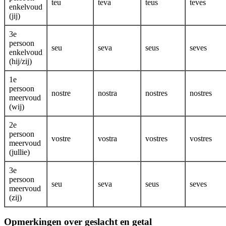
teu
teva
teus
teves
enkelvoud
(jij)
3e
persoon
seu
seva
seus
seves
enkelvoud
(hij/zij)
1e
persoon
nostre
nostra
nostres
nostres
meervoud
(wij)
2e
persoon
vostre
vostra
vostres
vostres
meervoud
(jullie)
3e
persoon
seu
seva
seus
seves
meervoud
(zij)
Opmerkingen over geslacht en getal