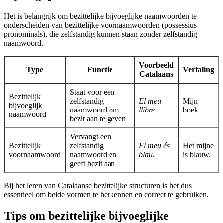
Het is belangrijk om bezittelijke bijvoeglijke naamwoorden te
onderscheiden van bezittelijke voornaamwoorden (possessius
pronominals), die zelfstandig kunnen staan zonder zelfstandig
naamwoord.
Voorbeeld
Type
Functie
Vertaling
Catalaans
Staat voor een
Bezittelijk
zelfstandig
El meu
Mijn
bijvoeglijk
naamwoord om
llibre
boek
naamwoord
bezit aan te geven
Vervangt een
Bezittelijk
zelfstandig
El meu és
Het mijne
voornaamwoord
naamwoord en
blau.
is blauw.
geeft bezit aan
Bij het leren van Catalaanse bezittelijke structuren is het dus
essentieel om beide vormen te herkennen en correct te gebruiken.
Tips om bezittelijke bijvoeglijke