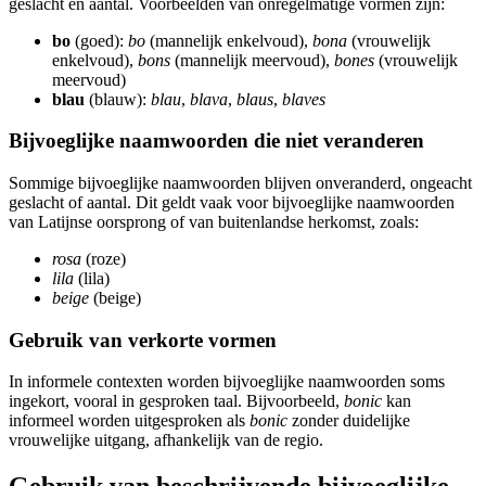
geslacht en aantal. Voorbeelden van onregelmatige vormen zijn:
bo
(goed):
bo
(mannelijk enkelvoud),
bona
(vrouwelijk
enkelvoud),
bons
(mannelijk meervoud),
bones
(vrouwelijk
meervoud)
blau
(blauw):
blau
,
blava
,
blaus
,
blaves
Bijvoeglijke naamwoorden die niet veranderen
Sommige bijvoeglijke naamwoorden blijven onveranderd, ongeacht
geslacht of aantal. Dit geldt vaak voor bijvoeglijke naamwoorden
van Latijnse oorsprong of van buitenlandse herkomst, zoals:
rosa
(roze)
lila
(lila)
beige
(beige)
Gebruik van verkorte vormen
In informele contexten worden bijvoeglijke naamwoorden soms
ingekort, vooral in gesproken taal. Bijvoorbeeld,
bonic
kan
informeel worden uitgesproken als
bonic
zonder duidelijke
vrouwelijke uitgang, afhankelijk van de regio.