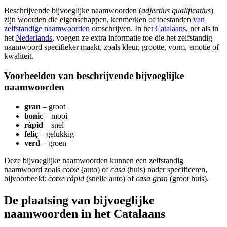
Beschrijvende bijvoeglijke naamwoorden (
adjectius qualificatius
)
zijn woorden die eigenschappen, kenmerken of toestanden
van
zelfstandige naamwoorden
omschrijven. In het
Catalaans
, net als in
het
Nederlands
, voegen ze extra informatie toe die het zelfstandig
naamwoord specifieker maakt, zoals kleur, grootte, vorm, emotie of
kwaliteit.
Voorbeelden van beschrijvende bijvoeglijke
naamwoorden
gran
– groot
bonic
– mooi
ràpid
– snel
feliç
– gelukkig
verd
– groen
Deze bijvoeglijke naamwoorden kunnen een zelfstandig
naamwoord zoals
cotxe
(auto) of
casa
(huis) nader specificeren,
bijvoorbeeld:
cotxe ràpid
(snelle auto) of
casa gran
(groot huis).
De plaatsing van bijvoeglijke
naamwoorden in het Catalaans