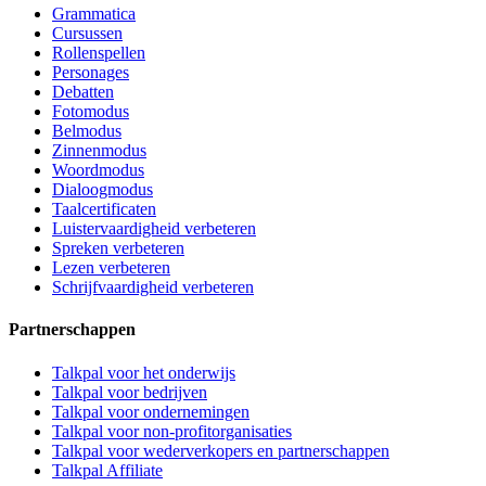
Grammatica
Cursussen
Rollenspellen
Personages
Debatten
Fotomodus
Belmodus
Zinnenmodus
Woordmodus
Dialoogmodus
Taalcertificaten
Luistervaardigheid verbeteren
Spreken verbeteren
Lezen verbeteren
Schrijfvaardigheid verbeteren
Partnerschappen
Talkpal voor het onderwijs
Talkpal voor bedrijven
Talkpal voor ondernemingen
Talkpal voor non-profitorganisaties
Talkpal voor wederverkopers en partnerschappen
Talkpal Affiliate