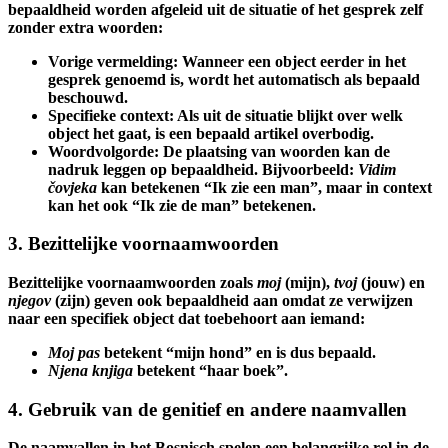
bepaaldheid worden afgeleid uit de situatie of het gesprek zelf
zonder extra woorden:
Vorige vermelding:
Wanneer een object eerder in het
gesprek genoemd is, wordt het automatisch als bepaald
beschouwd.
Specifieke context:
Als uit de situatie blijkt over welk
object het gaat, is een bepaald artikel overbodig.
Woordvolgorde:
De plaatsing van woorden kan de
nadruk leggen op bepaaldheid. Bijvoorbeeld:
Vidim
čovjeka
kan betekenen “Ik zie een man”, maar in context
kan het ook “Ik zie de man” betekenen.
3. Bezittelijke voornaamwoorden
Bezittelijke voornaamwoorden zoals
moj
(mijn),
tvoj
(jouw) en
njegov
(zijn) geven ook bepaaldheid aan omdat ze verwijzen
naar een specifiek object dat toebehoort aan iemand:
Moj pas
betekent “mijn hond” en is dus bepaald.
Njena knjiga
betekent “haar boek”.
4. Gebruik van de genitief en andere naamvallen
De naamvallen in het Bosnisch spelen een belangrijke rol in de