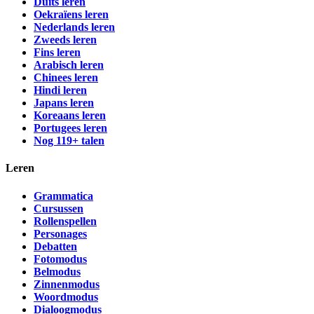
Duits leren
Oekraïens leren
Nederlands leren
Zweeds leren
Fins leren
Arabisch leren
Chinees leren
Hindi leren
Japans leren
Koreaans leren
Portugees leren
Nog 119+ talen
Leren
Grammatica
Cursussen
Rollenspellen
Personages
Debatten
Fotomodus
Belmodus
Zinnenmodus
Woordmodus
Dialoogmodus