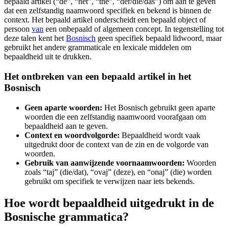
bepaald artikel (“de”, “het”, “the”, “der/die/das”) om aan te geven
dat een zelfstandig naamwoord specifiek en bekend is binnen de
context. Het bepaald artikel onderscheidt een bepaald object of
persoon
van
een onbepaald of algemeen concept. In tegenstelling tot
deze talen kent het
Bosnisch
geen specifiek bepaald lidwoord, maar
gebruikt het andere grammaticale en lexicale middelen om
bepaaldheid uit te drukken.
Het ontbreken van een bepaald artikel in het
Bosnisch
Geen aparte woorden:
Het Bosnisch gebruikt geen aparte
woorden die een zelfstandig naamwoord voorafgaan om
bepaaldheid aan te geven.
Context en woordvolgorde:
Bepaaldheid wordt vaak
uitgedrukt door de context van de zin en de volgorde van
woorden.
Gebruik van aanwijzende voornaamwoorden:
Woorden
zoals “taj” (die/dat), “ovaj” (deze), en “onaj” (die) worden
gebruikt om specifiek te verwijzen naar iets bekends.
Hoe wordt bepaaldheid uitgedrukt in de
Bosnische grammatica?