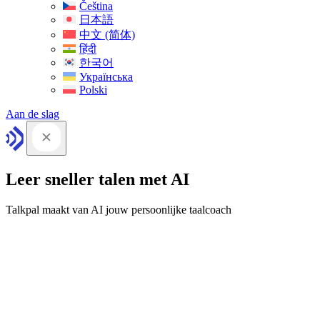
Čeština
日本語
中文 (简体)
हिंदी
한국어
Українська
Polski
Aan de slag
Leer sneller talen met AI
Talkpal maakt van AI jouw persoonlijke taalcoach