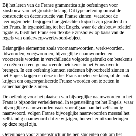
Bij het leren van de Franse grammatica zijn oefeningen voor
zinsbouw van het grootste belang. Dit type oefening omvat de
constructie en deconstructie van Franse zinnen, waardoor de
leerlingen beter begrijpen hoe gedachten logisch zijn geordend in
het Frans. In tegenstelling tot het Engels, waar de zinsbouw relatief
rigide is, biedt het Frans een flexibele zinsbouw op basis van de
regels van onderwerp-werkwoord-object.
Belangrijke elementen zoals voornaamwoorden, werkwoorden,
lidwoorden, voegwoorden, bijvoeglijke naamwoorden en
voorzetsels worden in verschillende volgorde gebruikt om betekenis
te creëren en een genuanceerde betekenis in het Frans over te
brengen. In een oefening kunnen studenten bijvoorbeeld zinnen in
het Engels krijgen en deze in het Frans moeten vertalen, of de taak
krijgen om ongeorganiseerde Franse woorden om te zetten in
samenhangende zinnen.
De oefening voor het plaatsen van bijvoeglijke naamwoorden in het
Frans is bijzonder verhelderend. In tegenstelling tot het Engels, waar
bijvoeglijke naamwoorden vaak voorafgaan aan het zelfstandig
naamwoord, volgen Franse bijvoeglijke naamwoorden meestal het
zelfstandig naamwoord dat ze wijzigen, hoewel er uitzonderingen
op deze regel zijn.
Oefeningen voor zinnenstructuur helpen studenten ook om het