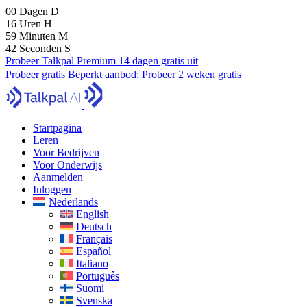
00
Dagen
D
16
Uren
H
59
Minuten
M
40
Seconden
S
Probeer Talkpal Premium 14 dagen gratis uit
Probeer gratis
Beperkt aanbod:
Probeer 2 weken gratis
Startpagina
Leren
Voor Bedrijven
Voor Onderwijs
Aanmelden
Inloggen
Nederlands
English
Deutsch
Français
Español
Italiano
Português
Suomi
Svenska