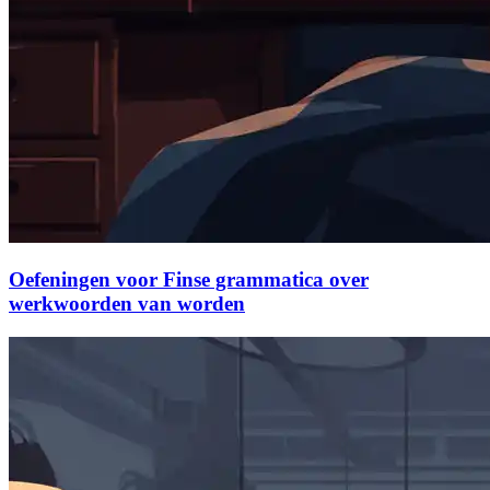
Oefeningen voor Finse grammatica over
werkwoorden van worden