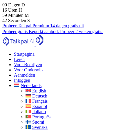
00
Dagen
D
16
Uren
H
59
Minuten
M
40
Seconden
S
Probeer Talkpal Premium 14 dagen gratis uit
Probeer gratis
Beperkt aanbod:
Probeer 2 weken gratis
Startpagina
Leren
Voor Bedrijven
Voor Onderwijs
Aanmelden
Inloggen
Nederlands
English
Deutsch
Français
Español
Italiano
Português
Suomi
Svenska