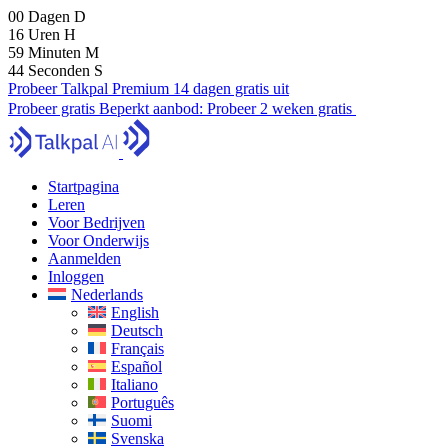
00
Dagen
D
16
Uren
H
59
Minuten
M
42
Seconden
S
Probeer Talkpal Premium 14 dagen gratis uit
Probeer gratis
Beperkt aanbod:
Probeer 2 weken gratis
Startpagina
Leren
Voor Bedrijven
Voor Onderwijs
Aanmelden
Inloggen
Nederlands
English
Deutsch
Français
Español
Italiano
Português
Suomi
Svenska