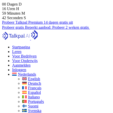
00
Dagen
D
16
Uren
H
59
Minuten
M
41
Seconden
S
Probeer Talkpal Premium 14 dagen gratis uit
Probeer gratis
Beperkt aanbod:
Probeer 2 weken gratis
Startpagina
Leren
Voor Bedrijven
Voor Onderwijs
Aanmelden
Inloggen
Nederlands
English
Deutsch
Français
Español
Italiano
Português
Suomi
Svenska