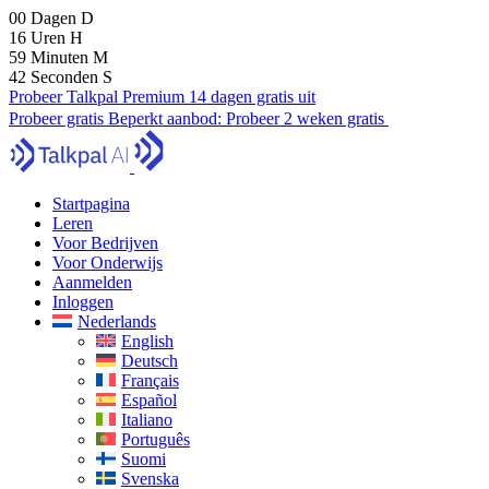
00
Dagen
D
16
Uren
H
59
Minuten
M
40
Seconden
S
Probeer Talkpal Premium 14 dagen gratis uit
Probeer gratis
Beperkt aanbod:
Probeer 2 weken gratis
Startpagina
Leren
Voor Bedrijven
Voor Onderwijs
Aanmelden
Inloggen
Nederlands
English
Deutsch
Français
Español
Italiano
Português
Suomi
Svenska