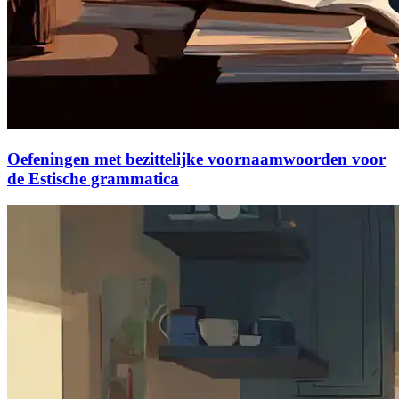
Oefeningen met bezittelijke voornaamwoorden voor
de Estische grammatica