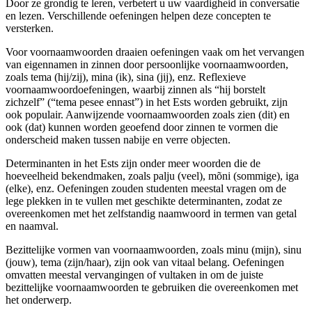
Door ze grondig te leren, verbetert u uw vaardigheid in conversatie
en lezen. Verschillende oefeningen helpen deze concepten te
versterken.
Voor voornaamwoorden draaien oefeningen vaak om het vervangen
van eigennamen in zinnen door persoonlijke voornaamwoorden,
zoals tema (hij/zij), mina (ik), sina (jij), enz. Reflexieve
voornaamwoordoefeningen, waarbij zinnen als “hij borstelt
zichzelf” (“tema pesee ennast”) in het Ests worden gebruikt, zijn
ook populair. Aanwijzende voornaamwoorden zoals zien (dit) en
ook (dat) kunnen worden geoefend door zinnen te vormen die
onderscheid maken tussen nabije en verre objecten.
Determinanten in het Ests zijn onder meer woorden die de
hoeveelheid bekendmaken, zoals palju (veel), mõni (sommige), iga
(elke), enz. Oefeningen zouden studenten meestal vragen om de
lege plekken in te vullen met geschikte determinanten, zodat ze
overeenkomen met het zelfstandig naamwoord in termen van getal
en naamval.
Bezittelijke vormen van voornaamwoorden, zoals minu (mijn), sinu
(jouw), tema (zijn/haar), zijn ook van vitaal belang. Oefeningen
omvatten meestal vervangingen of vultaken in om de juiste
bezittelijke voornaamwoorden te gebruiken die overeenkomen met
het onderwerp.