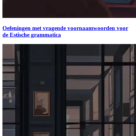
Oefeningen met vragende voornaamwoorden voor
de Estische grammatica