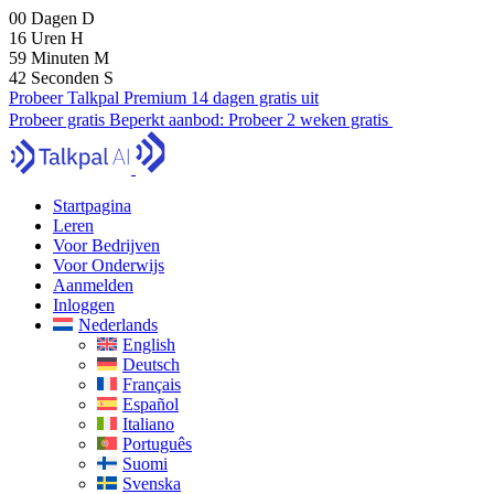
00
Dagen
D
16
Uren
H
59
Minuten
M
40
Seconden
S
Probeer Talkpal Premium 14 dagen gratis uit
Probeer gratis
Beperkt aanbod:
Probeer 2 weken gratis
Startpagina
Leren
Voor Bedrijven
Voor Onderwijs
Aanmelden
Inloggen
Nederlands
English
Deutsch
Français
Español
Italiano
Português
Suomi
Svenska