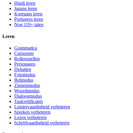
Hindi leren
Japans leren
Koreaans leren
Portugees leren
Nog 119+ talen
Leren
Grammatica
Cursussen
Rollenspellen
Personages
Debatten
Fotomodus
Belmodus
Zinnenmodus
Woordmodus
Dialoogmodus
Taalcertificaten
Luistervaardigheid verbeteren
Spreken verbeteren
Lezen verbeteren
Schrijfvaardigheid verbeteren