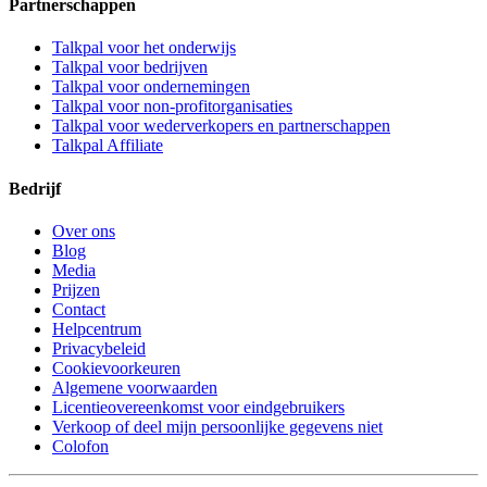
Partnerschappen
Talkpal voor het onderwijs
Talkpal voor bedrijven
Talkpal voor ondernemingen
Talkpal voor non-profitorganisaties
Talkpal voor wederverkopers en partnerschappen
Talkpal Affiliate
Bedrijf
Over ons
Blog
Media
Prijzen
Contact
Helpcentrum
Privacybeleid
Cookievoorkeuren
Algemene voorwaarden
Licentieovereenkomst voor eindgebruikers
Verkoop of deel mijn persoonlijke gegevens niet
Colofon