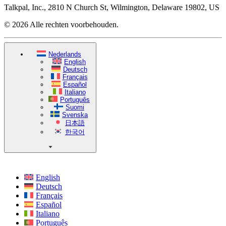
Talkpal, Inc., 2810 N Church St, Wilmington, Delaware 19802, US
© 2026 Alle rechten voorbehouden.
Nederlands
English
Deutsch
Français
Español
Italiano
Português
Suomi
Svenska
日本語
한국어
English
Deutsch
Français
Español
Italiano
Português