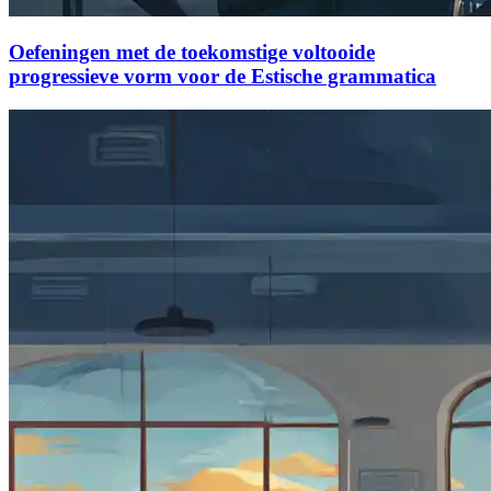
Oefeningen met de toekomstige voltooide
progressieve vorm voor de Estische grammatica