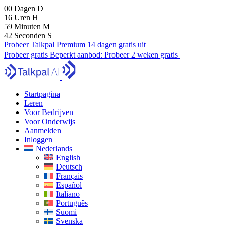
00
Dagen
D
16
Uren
H
59
Minuten
M
41
Seconden
S
Probeer Talkpal Premium 14 dagen gratis uit
Probeer gratis
Beperkt aanbod:
Probeer 2 weken gratis
Startpagina
Leren
Voor Bedrijven
Voor Onderwijs
Aanmelden
Inloggen
Nederlands
English
Deutsch
Français
Español
Italiano
Português
Suomi
Svenska